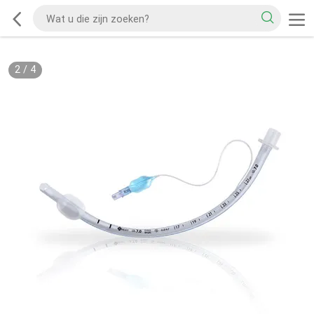
2
/
4