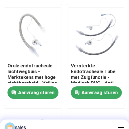
Over ons
Fabrieksreis
Kwaliteitscontrole
Orale endotracheale
Versterkte
Contacteer ons
luchtwegbuis -
Endotracheale Tube
Merktekens met hoge
met Zuigfunctie -
zichtbaarheid - Veilige
Medisch PVC - Anti-
plaatsing - Latexvrij -
resistent - CE & ISO
Vraag een offerte aan
Aanvraag sturen
Aanvraag sturen
ISO CE-certificering
Gecertificeerd
ET Buisluchtroute
Laryngeal Maskerluchtroute
sales