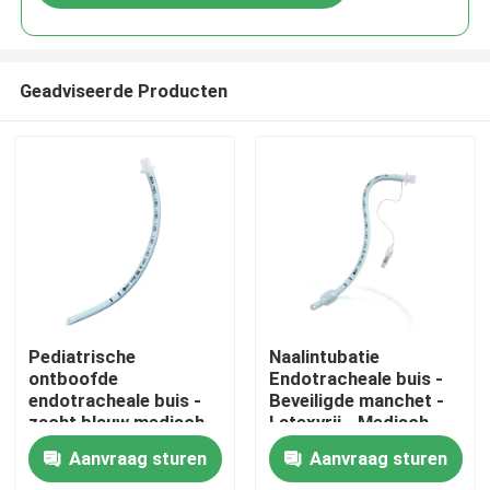
Geadviseerde Producten
Thuis
Pediatrische
Naalintubatie
ontboofde
Endotracheale buis -
endotracheale buis -
Beveiligde manchet -
Producten
zacht blauw medisch
Latexvrij - Medisch
PVC - CE ISO-
PVC - Duidelijke
Aanvraag sturen
Aanvraag sturen
gecertificeerd
markeringen
VR-show