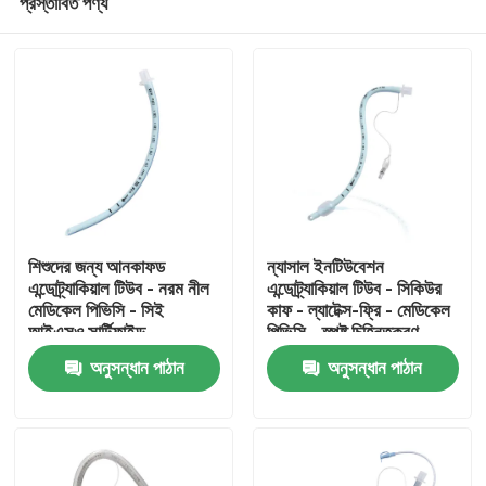
প্রস্তাবিত পণ্য
শিশুদের জন্য আনকাফড
ন্যাসাল ইনটিউবেশন
এন্ডোট্র্যাকিয়াল টিউব - নরম নীল
এন্ডোট্র্যাকিয়াল টিউব - সিকিউর
মেডিকেল পিভিসি - সিই
কাফ - ল্যাটেক্স-ফ্রি - মেডিকেল
আইএসও সার্টিফাইড
পিভিসি - স্পষ্ট চিহ্নিতকরণ
বাড়ি
অনুসন্ধান পাঠান
অনুসন্ধান পাঠান
পণ্য
VR প্রদর্শন