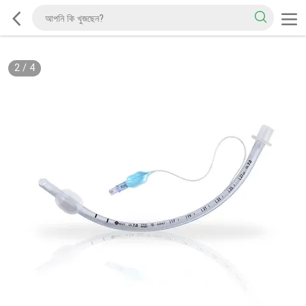
2
/
4