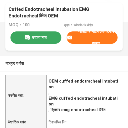
Cuffed Endotracheal Intubation EMG
Endotracheal টিউব OEM
MOQ：100
মূল্য：আলোচনাযোগ্য
আমাদের সাথে যোগাযোগ
ভালো দাম
করুন
পণ্যের বর্ণনা
OEM cuffed endotracheal intubati
on
,
লক্ষণীয় করা:
EMG cuffed endotracheal intubati
on
,
ক্লিয়ার emg endotracheal টিউব
উৎপত্তি স্থল
তিয়ানজিন চীন