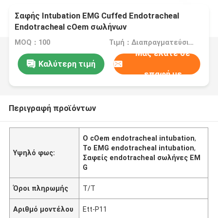
Σαφής Intubation EMG Cuffed Endotracheal
Endotracheal cOem σωλήνων
MOQ：100
Τιμή：Διαπραγματεύσιμα
Μας ελάτε σε
Καλύτερη τιμή
επαφή με
Περιγραφή προϊόντων
Ο cOem endotracheal intubation
,
Το EMG endotracheal intubation
,
Υψηλό φως:
Σαφείς endotracheal σωλήνες EM
G
Όροι πληρωμής
T/T
Αριθμό μοντέλου
Ett-P11