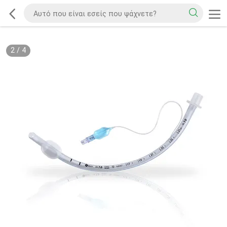
2
/
4