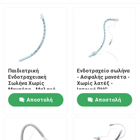
Παιδιατρική
Ενδοτραχείο σωλήνα
Ενδοτραχειακή
- Ασφαλής μανσέτα -
Σωλήνα Χωρίς
Χωρίς λατέξ -
Μανσέτα - Μαλακό
Ιατρικό PVC -
Μπλε Ιατρικό PVC -
Διαφανείς
Αρχική Σελίδα
Αποστολή
Αποστολή
Πιστοποίηση CE ISO
σημειώσεις
ερώτησης
ερώτησης
Προϊόντα
Εμφάνιση VR