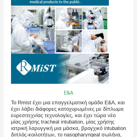
Σχετικά με εμάς
Γύρος εργοστασίων
Ποιοτικός έλεγχος
επαφή
Ε&Α
Νέα
Το Rmist έχει μια επαγγελματική ομάδα Ε&Α, και
έχει λάβει διάφορες κατοχυρωμένες με δίπλωμα
Όλες οι περιπτώσεις
ευρεσιτεχνίας τεχνολογίες, και έχει τώρα νέο
μίας χρήσης tracheal intubation, μίας χρήσης
ιατρική λαρυγγική μια μάσκα, βρογχικό intubation
Ζητήστε ένα απόσπασμα
διπλός-κοιλοτήτων, το nasopharyngeal σωλήνα,