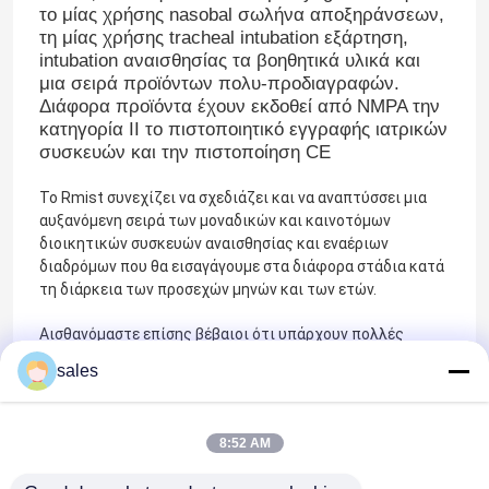
το μίας χρήσης nasobal σωλήνα αποξηράνσεων,
τη μίας χρήσης tracheal intubation εξάρτηση,
ET εναέριος διάδρομος σωλήνων
intubation αναισθησίας τα βοηθητικά υλικά και
μια σειρά προϊόντων πολυ-προδιαγραφών.
Διάφορα προϊόντα έχουν εκδοθεί από NMPA την
Λαρυγγικός εναέριος διάδρομος μασκών
κατηγορία ΙΙ το πιστοποιητικό εγγραφής ιατρικών
συσκευών και την πιστοποίηση CE
Nasopharyngeal σωλήνας εναέριων διαδρόμων
Το Rmist συνεχίζει να σχεδιάζει και να αναπτύσσει μια
αυξανόμενη σειρά των μοναδικών και καινοτόμων
διοικητικών συσκευών αναισθησίας και εναέριων
Μίας χρήσης Endotracheal σωλήνας
διαδρόμων που θα εισαγάγουμε στα διάφορα στάδια κατά
τη διάρκεια των προσεχών μηνών και των ετών.
Διπλός βρογχικός σωλήνας μονάδων λούμεν
Αισθανόμαστε επίσης βέβαιοι ότι υπάρχουν πολλές
περισσότερες καινοτόμες ιδέες εκεί έξω και πιστεύουμε
sales
ότι οι επαγγελματίες υγειονομικής περίθαλψης που
Όργανο ελέγχου πίεσης εναέριων διαδρόμων
εργάζονται με και χρησιμοποιούν τις ιατρικές συσκευές
κάθε μέρα, έχουν συχνά μια καλή εκτίμηση αυτό που είναι
8:52 AM
απαραίτητο για να βελτιώσει μια συσκευή ότι
Μανόμετρο πίεσης μανσετών
χρησιμοποιούν τακτικά, ή έχουν την ιδέα τους για μια