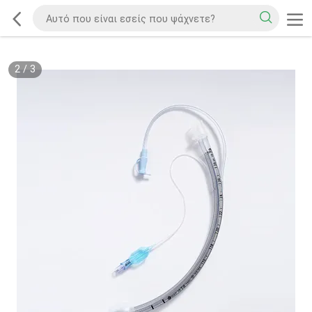
2
/
3