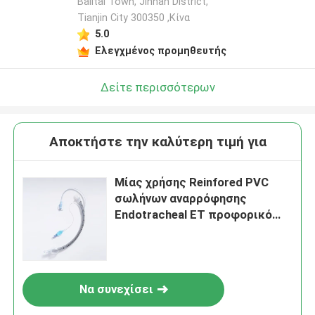
Balitai Town, Jinnan District,
Tianjin City 300350 ,Κίνα
5.0
Ελεγχμένος προμηθευτής
Δείτε περισσότερων
Αποκτήστε την καλύτερη τιμή για
Μίας χρήσης Reinfored PVC
σωλήνων αναρρόφησης
Endotracheal ET προφορικό
Endotracheal Intubation
εναέριων διαδρόμων σωλήνων
με το δείκτη μανσετών
Να συνεχίσει