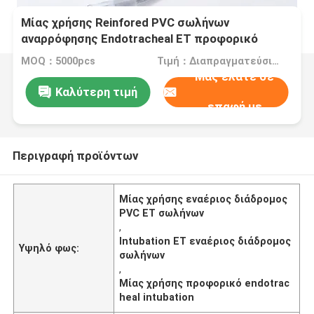
Μίας χρήσης Reinfored PVC σωλήνων
αναρρόφησης Endotracheal ET προφορικό
Endotracheal Intubation εναέριων διαδρόμων
MOQ：5000pcs
Τιμή：Διαπραγματεύσιμα
σωλήνων με το δείκτη μανσετών
Μας ελάτε σε
Καλύτερη τιμή
επαφή με
Περιγραφή προϊόντων
Μίας χρήσης εναέριος διάδρομος
PVC ET σωλήνων
,
Intubation ET εναέριος διάδρομος
Υψηλό φως:
σωλήνων
,
Μίας χρήσης προφορικό endotrac
heal intubation