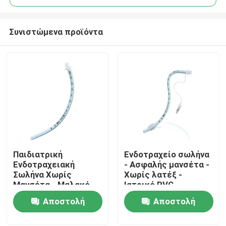
Συνιστώμενα προϊόντα
Παιδιατρική
Ενδοτραχείο σωλήνα
Αρχική Σελίδα
Ενδοτραχειακή
- Ασφαλής μανσέτα -
Σωλήνα Χωρίς
Χωρίς λατέξ -
Μανσέτα - Μαλακό
Ιατρικό PVC -
Προϊόντα
Μπλε Ιατρικό PVC -
Διαφανείς
Αποστολή
Αποστολή
Πιστοποίηση CE ISO
σημειώσεις
ερώτησης
ερώτησης
Εμφάνιση VR