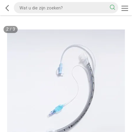
2
/
3