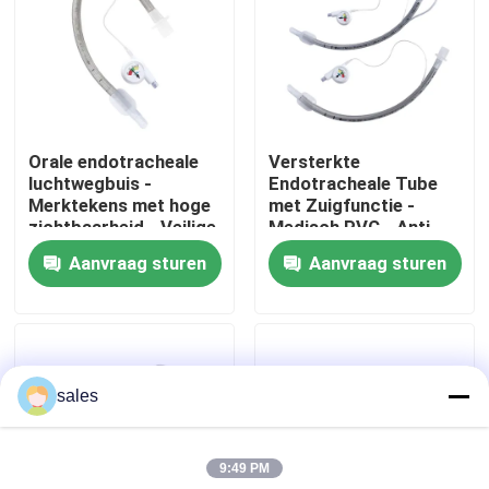
Over ons
Fabrieksreis
Orale endotracheale
Versterkte
luchtwegbuis -
Endotracheale Tube
Kwaliteitscontrole
Merktekens met hoge
met Zuigfunctie -
zichtbaarheid - Veilige
Medisch PVC - Anti-
plaatsing - Latexvrij -
resistent - CE & ISO
Aanvraag sturen
Aanvraag sturen
Contacteer ons
ISO CE-certificering
Gecertificeerd
Vraag een offerte aan
sales
ET Buisluchtroute
9:49 PM
Laryngeal Maskerluchtroute