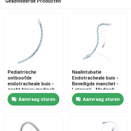
Geadviseerde Producten
Pediatrische
Naalintubatie
ontboofde
Endotracheale buis -
endotracheale buis -
Beveiligde manchet -
zacht blauw medisch
Latexvrij - Medisch
Thuis
PVC - CE ISO-
PVC - Duidelijke
Aanvraag sturen
Aanvraag sturen
gecertificeerd
markeringen
Producten
VR-show