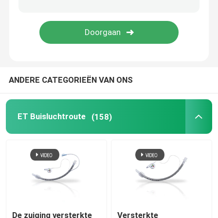
Videointubatieapparaten
Oropharyngeal Luchtroutebuis
ANDERE CATEGORIEËN VAN ONS
Persoonlijk beschermingsmiddelppe
Verdoofingsmiddelen
ET Buisluchtroute
(158)
Endotracheale buiscomponenten
OEM-katheters
De zuiging versterkte
Versterkte