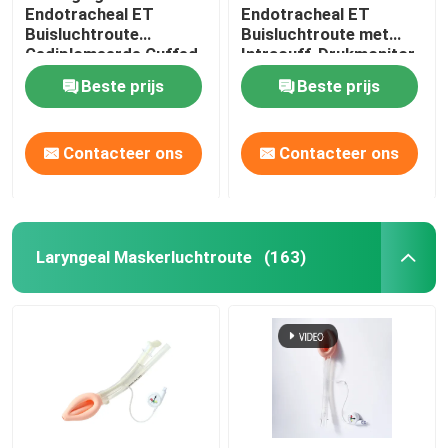
Endotracheal ET
Endotracheal ET
Buisluchtroute
Buisluchtroute met
Gediplomeerde Cuffed
Intracuff-Drukmonitor
ISO13485
Beste prijs
Beste prijs
Contacteer ons
Contacteer ons
Laryngeal Maskerluchtroute
(163)