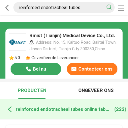
Rmist (Tianjin) Medical Device Co., Ltd.
Address: No. 15, Kaituo Road, Balitai Town,
Jinnan District, Tianjin City 300350,China
5.0
Geverifieerde Leverancier
Bel nu
Contacteer ons
PRODUCTEN
ONGEVEER ONS
reinforced endotracheal tubes online fabricage
(222)