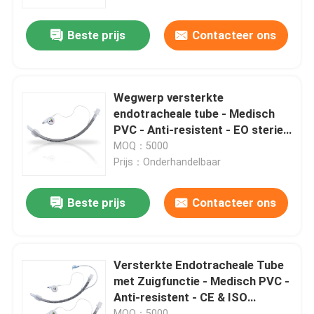
Beste prijs
Contacteer ons
Over ons
Fabrieksreis
Wegwerp versterkte
endotracheale tube - Medisch
Kwaliteitscontrole
PVC - Anti-resistent - EO steriel
- CE & ISO gecertificeerd
MOQ：5000
Prijs：Onderhandelbaar
Contacteer ons
Beste prijs
Contacteer ons
Vraag een offerte aan
ET Buisluchtroute
Versterkte Endotracheale Tube
met Zuigfunctie - Medisch PVC -
Anti-resistent - CE & ISO
Laryngeal Maskerluchtroute
Gecertificeerd
MOQ：5000