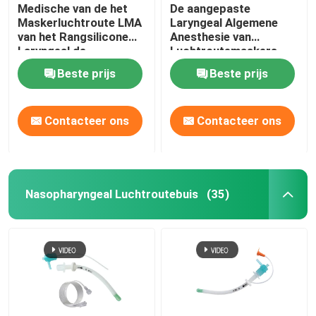
Medische van de het
De aangepaste
Maskerluchtroute LMA
Laryngeal Algemene
van het Rangsilicone
Anesthesie van
Laryngeal de
Luchtroutemaskers
Beschermerluchtroute
LMA
Beste prijs
Beste prijs
Contacteer ons
Contacteer ons
Nasopharyngeal Luchtroutebuis
(35)