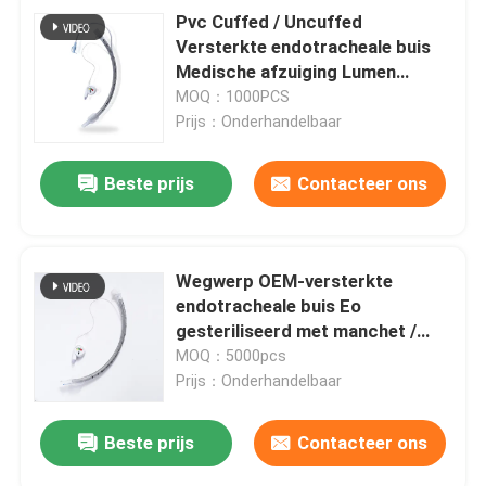
Pvc Cuffed / Uncuffed
Versterkte endotracheale buis
Medische afzuiging Lumen
Endobronchiaal
MOQ：1000PCS
Prijs：Onderhandelbaar
Beste prijs
Contacteer ons
Wegwerp OEM-versterkte
endotracheale buis Eo
gesteriliseerd met manchet /
zonder manchet
MOQ：5000pcs
Prijs：Onderhandelbaar
Beste prijs
Contacteer ons