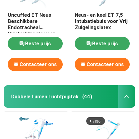
Uncuffed ET Neus
Neus- en keel ET 7,5
Beschikbare
Intubatiebuis voor Vrij
Endotracheal
Zuigelingslatex
Buisluchtroute voor
Chirurgische OEM
Beste prijs
Beste prijs
Contacteer ons
Contacteer ons
Dubbele Lumen Luchtpijptak
(44)