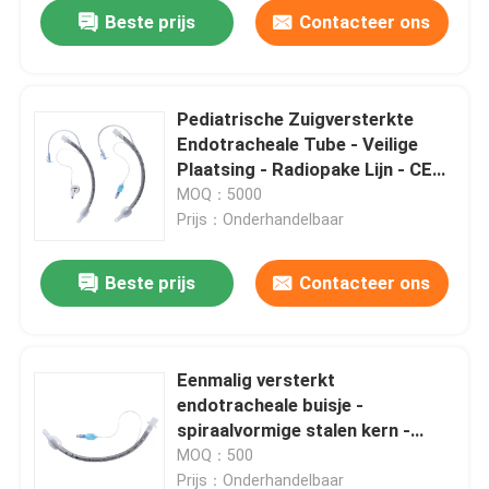
Beste prijs
Contacteer ons
Pediatrische Zuigversterkte
Endotracheale Tube - Veilige
Plaatsing - Radiopake Lijn - CE
ISO Gecertificeerd
MOQ：5000
Prijs：Onderhandelbaar
Beste prijs
Contacteer ons
Thuis
Eenmalig versterkt
endotracheale buisje -
Producten
spiraalvormige stalen kern -
kinkbestendig - CE & ISO-
MOQ：500
gecertificeerd
VR-show
Prijs：Onderhandelbaar