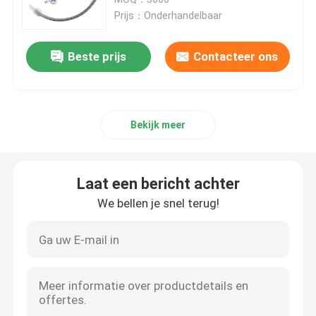
Prijs：Onderhandelbaar
Nasopharyngeal Luchtroutebuis
Beste prijs
Contacteer ons
Beschikbare Endotracheal Buis
Bekijk meer
Dubbele Lumen Luchtpijptak
De Monitor van de luchtroutedruk
Laat een bericht achter
We bellen je snel terug!
De Manometer van de manchetdruk
Bronchiale Blocker Buis
Zuig katheter