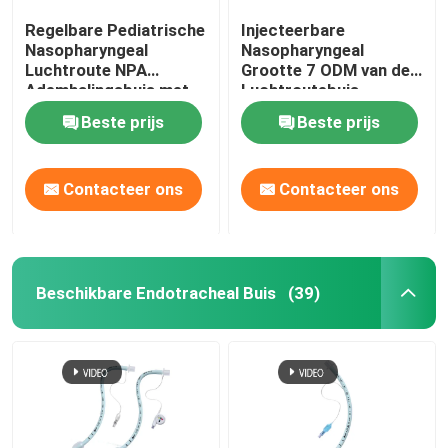
Regelbare Pediatrische
Injecteerbare
Nasopharyngeal
Nasopharyngeal
Luchtroute NPA
Grootte 7 ODM van de
Ademhalingsbuis met
Luchtroutebuis
Zacht Uiteinde
Beste prijs
Beste prijs
Contacteer ons
Contacteer ons
Beschikbare Endotracheal Buis
(39)