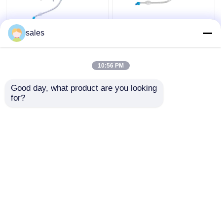
Van het Lumencuffed
ODM Cuffed Dubbele
sales
Tracheostomy van ICU
Lumen Luchtpijptak
Dubbele Cannula van de
voor Tracheostomy
de Buistrachee
10:56 PM
Beste prijs
Beste prijs
Good day, what product are you looking 
for?
Contacteer ons
Contacteer ons
Bekijk meer
Thuis
Ongeveer ons
Contacteer ons
Desktop Site
Sitemap
Privacybeleid