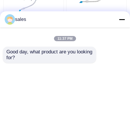
Van het Lumencuffed
ODM Cuffed Dubbele
sales
Tracheostomy van ICU
Lumen Luchtpijptak
Dubbele Cannula van de
voor Tracheostomy
de Buistrachee
11:37 PM
Beste prijs
Beste prijs
Good day, what product are you looking 
for?
Contacteer ons
Contacteer ons
Bekijk meer
Thuis
Ongeveer ons
Contacteer ons
Desktop Site
Sitemap
Privacybeleid