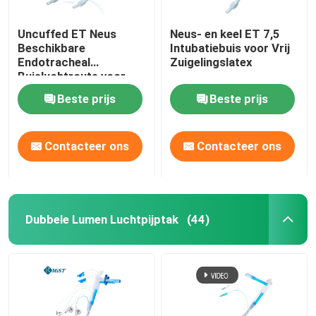
Uncuffed ET Neus
Neus- en keel ET 7,5
Beschikbare
Intubatiebuis voor Vrij
Endotracheal
Zuigelingslatex
Buisluchtroute voor
Chirurgische OEM
Beste prijs
Beste prijs
Contacteer ons
Contacteer ons
Dubbele Lumen Luchtpijptak
(44)