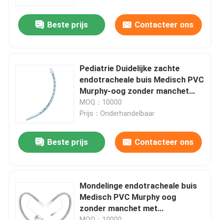
Beste prijs
Contacteer ons
Over ons
Fabrieksreis
Pediatrie Duidelijke zachte
endotracheale buis Medisch PVC
Kwaliteitscontrole
Murphy-oog zonder manchet
zachte puntrand CE ISO
MOQ：10000
toestaan OEM ODM
Prijs：Onderhandelbaar
Contacteer ons
Beste prijs
Contacteer ons
Vraag een offerte aan
ET Buisluchtroute
Mondelinge endotracheale buis
Medisch PVC Murphy oog
zonder manchet met
Laryngeal Maskerluchtroute
gepatenteerde IPM CE ISO
MOQ：10000