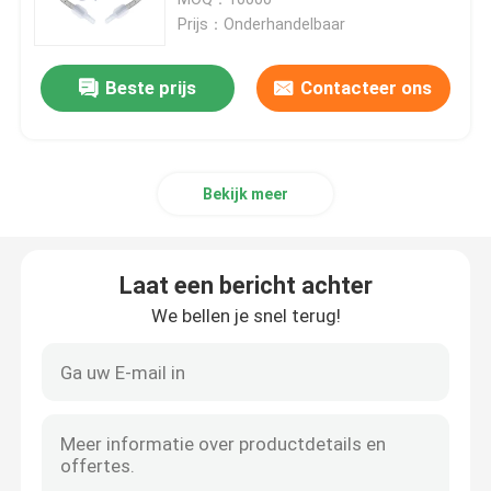
toestaan OEM ODM
Prijs：Onderhandelbaar
Nasopharyngeal Luchtroutebuis
Beste prijs
Contacteer ons
Beschikbare Endotracheal Buis
Bekijk meer
Dubbele Lumen Luchtpijptak
De Monitor van de luchtroutedruk
Laat een bericht achter
We bellen je snel terug!
De Manometer van de manchetdruk
Bronchiale Blocker Buis
Zuig katheter