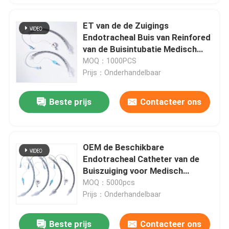
ET van de de Zuigings
Endotracheal Buis van Reinfored
van de Buisintubatie Medisch
pvc
MOQ：1000PCS
Prijs：Onderhandelbaar
Beste prijs
Contacteer ons
OEM de Beschikbare
Endotracheal Catheter van de
Buiszuiging voor Medisch
Gebruik
MOQ：5000pcs
Prijs：Onderhandelbaar
Beste prijs
Contacteer ons