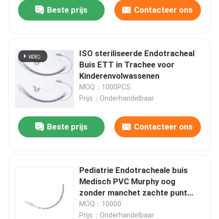
Beste prijs
Contacteer ons
ISO steriliseerde Endotracheal
Buis ETT in Trachee voor
Kinderenvolwassenen
MOQ：1000PCS
Prijs：Onderhandelbaar
Beste prijs
Contacteer ons
Thuis
Pediatrie Endotracheale buis
Medisch PVC Murphy oog
Producten
zonder manchet zachte punt
rand CE ISO toestaan OEM ODM
MOQ：10000
VR-show
Prijs：Onderhandelbaar