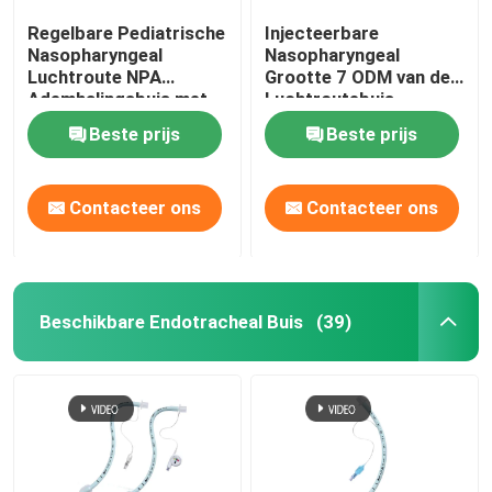
Regelbare Pediatrische
Injecteerbare
Nasopharyngeal
Nasopharyngeal
Luchtroute NPA
Grootte 7 ODM van de
Ademhalingsbuis met
Luchtroutebuis
Zacht Uiteinde
Beste prijs
Beste prijs
Contacteer ons
Contacteer ons
Beschikbare Endotracheal Buis
(39)