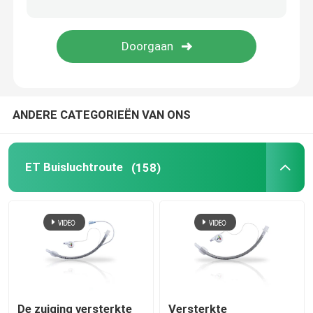
Videointubatieapparaten
Oropharyngeal Luchtroutebuis
ANDERE CATEGORIEËN VAN ONS
Persoonlijk beschermingsmiddelppe
Verdoofingsmiddelen
ET Buisluchtroute
(158)
Endotracheale buiscomponenten
OEM-katheters
De zuiging versterkte
Versterkte