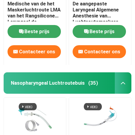
Medische van de het
De aangepaste
Maskerluchtroute LMA
Laryngeal Algemene
van het Rangsilicone
Anesthesie van
Laryngeal de
Luchtroutemaskers
Beschermerluchtroute
LMA
Beste prijs
Beste prijs
Contacteer ons
Contacteer ons
Nasopharyngeal Luchtroutebuis
(35)