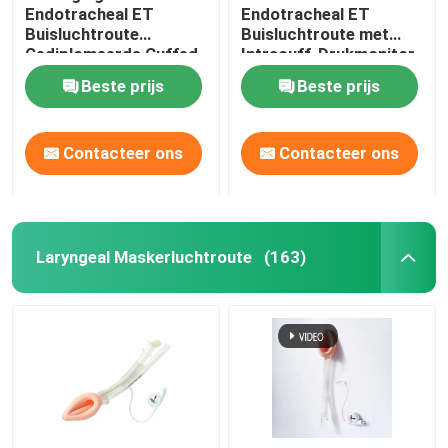
Endotracheal ET
Endotracheal ET
Buisluchtroute
Buisluchtroute met
Gediplomeerde Cuffed
Intracuff-Drukmonitor
ISO13485
Beste prijs
Beste prijs
Contacteer ons
Contacteer ons
Laryngeal Maskerluchtroute
(163)