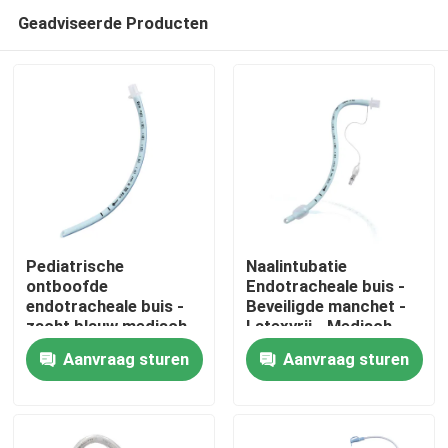
Geadviseerde Producten
Pediatrische
Naalintubatie
ontboofde
Endotracheale buis -
endotracheale buis -
Beveiligde manchet -
Thuis
zacht blauw medisch
Latexvrij - Medisch
PVC - CE ISO-
PVC - Duidelijke
Aanvraag sturen
Aanvraag sturen
gecertificeerd
markeringen
Producten
VR-show