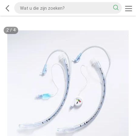
2
/
4