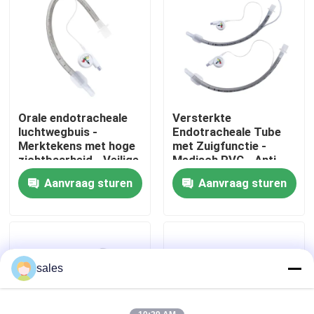
Over ons
Fabrieksreis
Orale endotracheale
Versterkte
Kwaliteitscontrole
luchtwegbuis -
Endotracheale Tube
Merktekens met hoge
met Zuigfunctie -
zichtbaarheid - Veilige
Medisch PVC - Anti-
Contacteer ons
plaatsing - Latexvrij -
resistent - CE & ISO
Aanvraag sturen
Aanvraag sturen
ISO CE-certificering
Gecertificeerd
Vraag een offerte aan
ET Buisluchtroute
sales
Laryngeal Maskerluchtroute