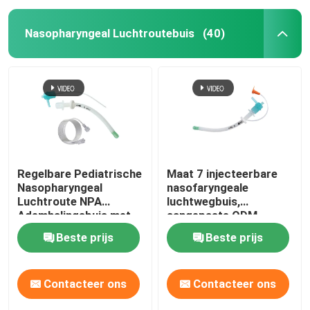
Nasopharyngeal Luchtroutebuis
(40)
Regelbare Pediatrische
Maat 7 injecteerbare
Nasopharyngeal
nasofaryngeale
Luchtroute NPA
luchtwegbuis,
Ademhalingsbuis met
aangepaste ODM
Zacht Uiteinde
ondersteund
Beste prijs
Beste prijs
Contacteer ons
Contacteer ons