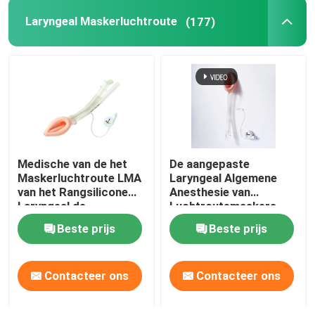
Laryngeal Maskerluchtroute
(177)
OEM-katheters
Medische van de het
De aangepaste
Maskerluchtroute LMA
Laryngeal Algemene
van het Rangsilicone
Anesthesie van
Laryngeal de
Luchtroutemaskers
Beschermerluchtroute
LMA
Beste prijs
Beste prijs
Contacteer ons
Contacteer ons