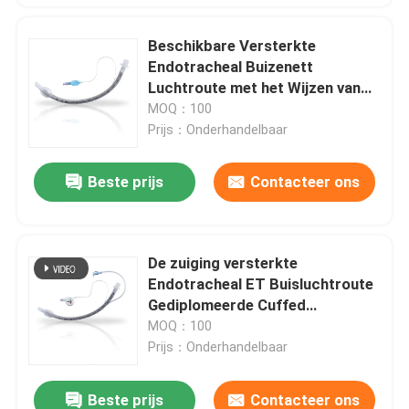
Beschikbare Versterkte
Endotracheal Buizenett
Luchtroute met het Wijzen van
op Bellen
MOQ：100
Prijs：Onderhandelbaar
Beste prijs
Contacteer ons
De zuiging versterkte
Endotracheal ET Buisluchtroute
Gediplomeerde Cuffed
ISO13485
MOQ：100
Prijs：Onderhandelbaar
Beste prijs
Contacteer ons