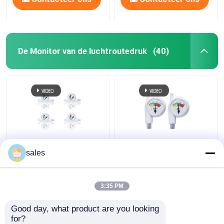
De Monitor van de luchtroutedruk
(40)
Van de de
Intracuffdruk Et
sales
Luchtroutedruk van
Endotracheal Buis van
DLT Beschikbare
de Buismanometer
Intracuff de
3:35 PM
Monitormanometer
Beste prijs
Beste prijs
Good day, what product are you looking 
for?