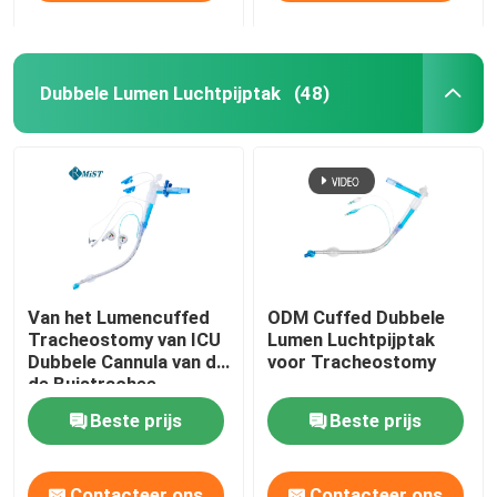
Dubbele Lumen Luchtpijptak
(48)
Van het Lumencuffed
ODM Cuffed Dubbele
Tracheostomy van ICU
Lumen Luchtpijptak
Dubbele Cannula van de
voor Tracheostomy
de Buistrachee
Beste prijs
Beste prijs
Contacteer ons
Contacteer ons