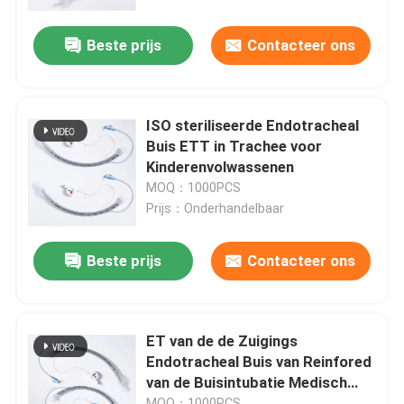
Beste prijs
Contacteer ons
Over ons
Fabrieksreis
ISO steriliseerde Endotracheal
Buis ETT in Trachee voor
Kwaliteitscontrole
Kinderenvolwassenen
MOQ：1000PCS
Prijs：Onderhandelbaar
Contacteer ons
Beste prijs
Contacteer ons
nieuws
Alle Gevallen
ET van de de Zuigings
Endotracheal Buis van Reinfored
van de Buisintubatie Medisch
Vraag een offerte aan
pvc
MOQ：1000PCS