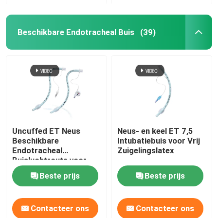
Beschikbare Endotracheal Buis
(39)
Uncuffed ET Neus
Neus- en keel ET 7,5
Beschikbare
Intubatiebuis voor Vrij
Endotracheal
Zuigelingslatex
Buisluchtroute voor
Chirurgische OEM
Beste prijs
Beste prijs
Contacteer ons
Contacteer ons