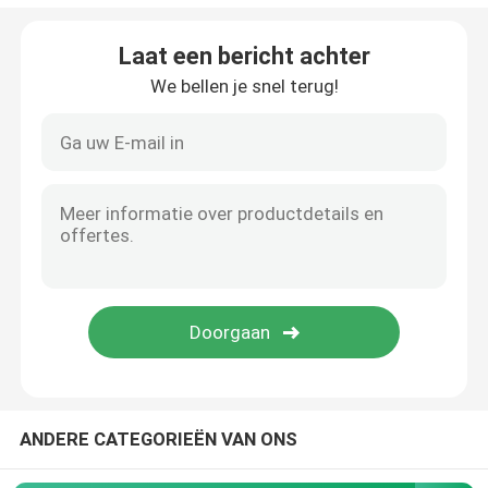
Bronchiale Blocker Buis
Laat een bericht achter
We bellen je snel terug!
Zuig katheter
Videointubatieapparaten
Oropharyngeal Luchtroutebuis
Persoonlijk beschermingsmiddelppe
Verdoofingsmiddelen
ANDERE CATEGORIEËN VAN ONS
Endotracheale buiscomponenten