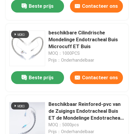
Beste prijs
Contacteer ons
beschikbare Cilindrische
Mondelinge Endotracheal Buis
Microcuff ET Buis
MOQ：1000PCS
Prijs：Onderhandelbaar
Beste prijs
Contacteer ons
Thuis
Beschikbaar Reinfored-pvc van
de Zuigings Endotracheal Buis
Producten
ET de Mondelinge Endotracheal
Intubatie van de Buisluchtroute
MOQ：5000pcs
met Manchetteller
VR-show
Prijs：Onderhandelbaar