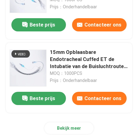
Prijs：Onderhandelbaar
ET Buisluchtroute
Beste prijs
Contacteer ons
Laryngeal Maskerluchtroute
15mm Opblaasbare
Nasopharyngeal Luchtroutebuis
Endotracheal Cuffed ET de
Intubatie van de Buisluchtroute
met Radiopaque Lijn
MOQ：1000PCS
Beschikbare Endotracheal Buis
Prijs：Onderhandelbaar
Dubbele Lumen Luchtpijptak
Beste prijs
Contacteer ons
De Monitor van de luchtroutedruk
Bekijk meer
De Manometer van de manchetdruk