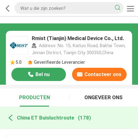
Rmist (Tianjin) Medical Device Co., Ltd.
Address: No. 15, Kaituo Road, Balitai Town,
Jinnan District, Tianjin City 300350,China
5.0
Geverifieerde Leverancier
Bel nu
Contacteer ons
PRODUCTEN
ONGEVEER ONS
China ET Buisluchtroute
(178)