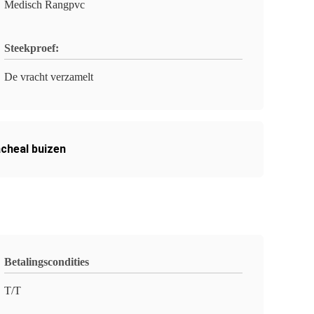
Medisch Rangpvc
Steekproef:
De vracht verzamelt
cheal buizen
Betalingscondities
T/T