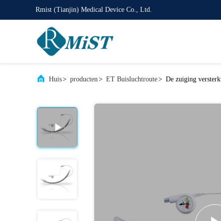
Rmist (Tianjin) Medical Device Co., Ltd.
Huis
>
producten
>
ET Buisluchtroute
>
De zuiging verster