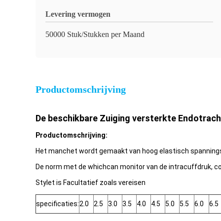
Levering vermogen
50000 Stuk/Stukken per Maand
Productomschrijving
De beschikbare Zuiging versterkte Endotrach
Productomschrijving:
Het manchet wordt gemaakt van hoog elastisch spanningsp
De norm met de whichcan monitor van de intracuffdruk, con
Stylet is Facultatief zoals vereisen
specificaties:
2.0
2.5
3.0
3.5
4.0
4.5
5.0
5.5
6.0
6.5