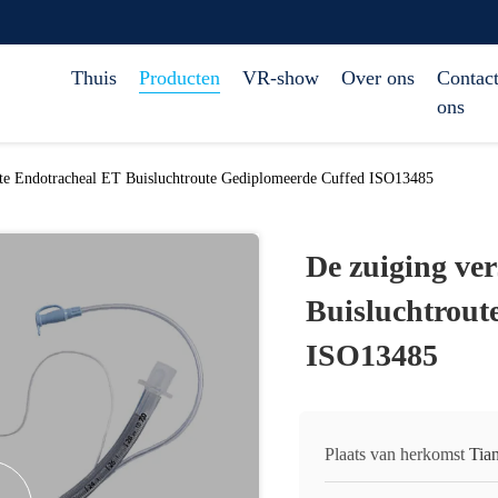
Thuis
Producten
VR-show
Over ons
Contact
ons
kte Endotracheal ET Buisluchtroute Gediplomeerde Cuffed ISO13485
De zuiging ve
Buisluchtrout
ISO13485
Plaats van herkomst
Tia