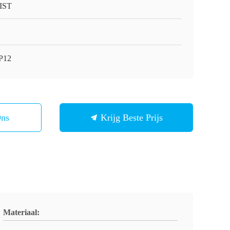
IST
-P12
Ons
Krijg Beste Prijs
Materiaal: