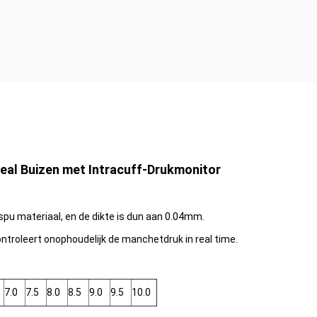
eal Buizen met Intracuff-Drukmonitor
u materiaal, en de dikte is dun aan 0.04mm.
troleert onophoudelijk de manchetdruk in real time.
7.0
7.5
8.0
8.5
9.0
9.5
10.0