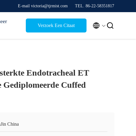
E-mail victoria@tjrmist.com
TEL. 86-22-58351817
eer


Verzoek Een Citaat
rsterkte Endotracheal ET
e Gediplomeerde Cuffed
nJin China