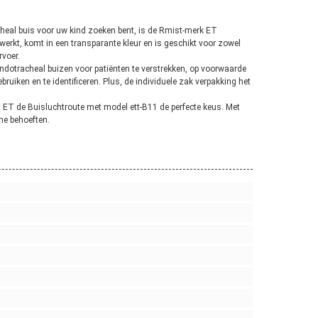
cheal buis voor uw kind zoeken bent, is de Rmist-merk ET
ewerkt, komt in een transparante kleur en is geschikt voor zowel
rvoer.
ndotracheal buizen voor patiënten te verstrekken, op voorwaarde
uiken en te identificeren. Plus, de individuele zak verpakking het
 ET de Buisluchtroute met model ett-B11 de perfecte keus. Met
he behoeften.