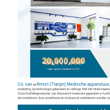
Co. van
Rmist (Tianjin) Medische apparatuur,
de
marketing op technologie gebaseerd en verkoop. Met het totale kapita
Onze hoofddieproducten zijn Klasseni/ll medische apparaten in luch
die intubations door anesthesie en michanical ventilations worden ov