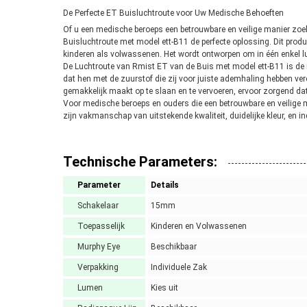
De Perfecte ET Buisluchtroute voor Uw Medische Behoeften
Of u een medische beroeps een betrouwbare en veilige manier zoek
Buisluchtroute met model ett-B11 de perfecte oplossing. Dit produc
kinderen als volwassenen. Het wordt ontworpen om in één enkel lu
De Luchtroute van Rmist ET van de Buis met model ett-B11 is de 
dat hen met de zuurstof die zij voor juiste ademhaling hebben vere
gemakkelijk maakt op te slaan en te vervoeren, ervoor zorgend dat 
Voor medische beroeps en ouders die een betrouwbare en veilige m
zijn vakmanschap van uitstekende kwaliteit, duidelijke kleur, en 
Technische Parameters:
Parameter
Details
Schakelaar
15mm
Toepasselijk
Kinderen en Volwassenen
Murphy Eye
Beschikbaar
Verpakking
Individuele Zak
Lumen
Kies uit