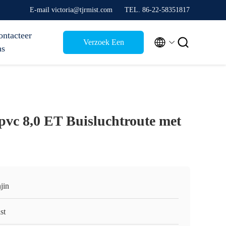
E-mail victoria@tjrmist.com
TEL. 86-22-58351817
ontacteer


Verzoek Een
ns
Citaat
pvc 8,0 ET Buisluchtroute met
jin
st