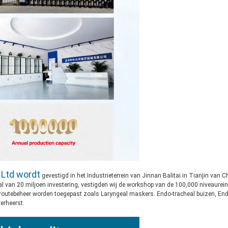
 Ltd wordt
gevestigd in het Industrieterrein van Jinnan Balitai in Tianjin van C
al van 20 miljoen investering, vestigden wij de workshop van de 100,000 niveaurei
troutebeheer worden toegepast zoals Laryngeal maskers. Endo-tracheal buizen, E
erheerst.