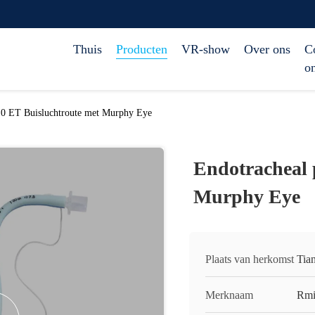
Thuis
Producten
VR-show
Over ons
C
o
,0 ET Buisluchtroute met Murphy Eye
Endotracheal 
Murphy Eye
Plaats van herkomst
Tian
Merknaam
Rmi