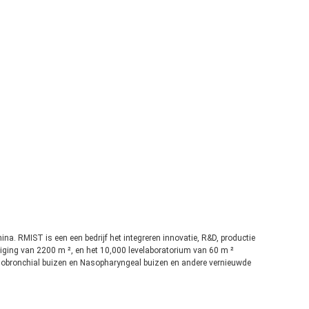
hina. RMIST is een een bedrijf het integreren innovatie, R&D, productie
niging van 2200 m ², en het 10,000 levelaboratorium van 60 m ²
ndobronchial buizen en Nasopharyngeal buizen en andere vernieuwde