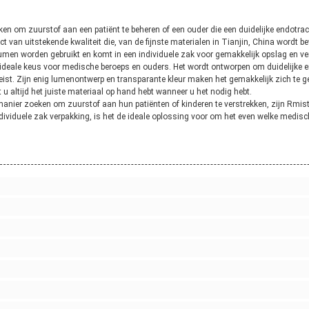
en om zuurstof aan een patiënt te beheren of een ouder die een duidelijke endotra
t van uitstekende kwaliteit die, van de fijnste materialen in Tianjin, China wordt b
men worden gebruikt en komt in een individuele zak voor gemakkelijk opslag en ve
ideale keus voor medische beroeps en ouders. Het wordt ontworpen om duidelijke e
ist. Zijn enig lumenontwerp en transparante kleur maken het gemakkelijk zich te gebr
u altijd het juiste materiaal op hand hebt wanneer u het nodig hebt.
anier zoeken om zuurstof aan hun patiënten of kinderen te verstrekken, zijn Rmist
individuele zak verpakking, is het de ideale oplossing voor om het even welke medisc