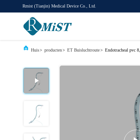
Rmist (Tianjin) Medical Device Co., Ltd.
Huis
>
producten
>
ET Buisluchtroute
>
Endotracheal pvc 8