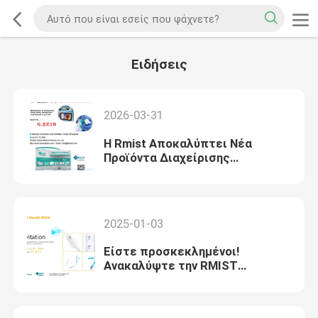
Ειδήσεις
2026-03-31
Η Rmist Αποκαλύπτει Νέα
Προϊόντα Διαχείρισης
Αεραγωγών Αναισθησίας στην
Έκθεση Shanghai CMEF!
Επισκεφθείτε το Περίπτερο
6.2Z19 από 9-12 Απριλίου
2025-01-03
Είστε προσκεκλημένοι!
Ανακαλύψτε την RMIST
(Τιαντζίν) ιατρική συσκευή στο
ARAB HEALTH 2025!!