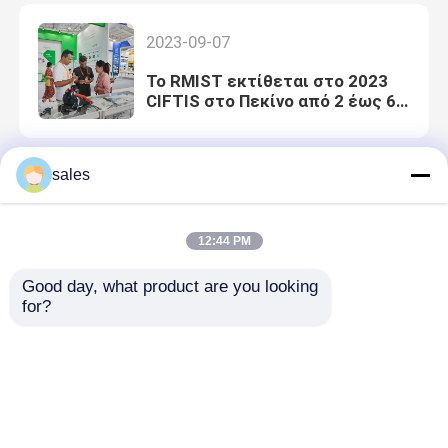
2023-09-07
Το RMIST εκτίθεται στο 2023
CIFTIS στο Πεκίνο από 2 έως 6
Σεπτεμβρίου
sales
2023-06-25
21 - 23 Ιουνίου 2023, RMIST
12:44 PM
συμμετείχε σε FIME το 2023
στο Μαϊάμι, ΗΠΑ
Good day, what product are you looking 
for?
2023-06-25 09:23:38
Από τις 23 ως τις 26 Μαΐου
2023, Rmist συμμετείχε στη
διεθνή έκθεση ιατρικών
συσκευών του Σάο Πάολο στη