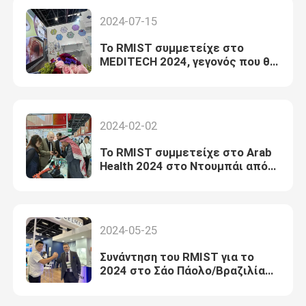
2024-07-15
Το RMIST συμμετείχε στο
MEDITECH 2024, γεγονός που θα
πραγματοποιηθεί στις 9-12
Ιουλίου 2024 στην πόλη της
Μπογκοτά
2024-02-02
Το RMIST συμμετείχε στο Arab
Health 2024 στο Ντουμπάι από
τις 29 Ιανουαρίου έως τις 1
Φεβρουαρίου 2024
2024-05-25
Συνάντηση του RMIST για το
2024 στο Σάο Πάολο/Βραζιλία
από τις 13 έως τις 25 Μαΐου
2024