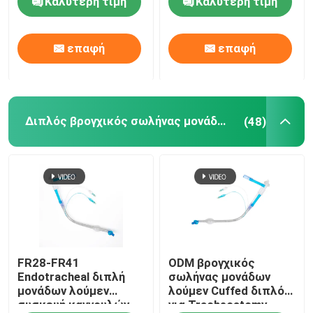
Καλύτερη τιμή
Καλύτερη τιμή
επικυρωμένη
επαφή
επαφή
Διπλός βρογχικός σωλήνας μονάδων λούμεν
(48)
FR28-FR41
ODM βρογχικός
Endotracheal διπλή
σωλήνας μονάδων
μονάδων λούμεν
λούμεν Cuffed διπλός
συσκευή καννουλών
για Tracheostomy