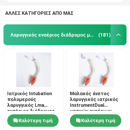
ΑΛΛΕΣ ΚΑΤΗΓΟΡΙΕΣ ΑΠΟ ΜΑΣ
Λαρυγγικός εναέριος διάδρομος μασκών
(181)
Ιατρικός Intubation
Μαλακός άνετος
πολυμερούς
λαρυγγικός ιατρικός
λαρυγγικός Lma
InstrumentDual
εναέριος διάδρομος
μασκών εναέριων
μασκών σωλήνων για
διαδρόμων LMA
Καλύτερη τιμή
Καλύτερη τιμή
τη χειρουργική
εναέριος διάδρομος
επέμβαση
μασκών μονάδων