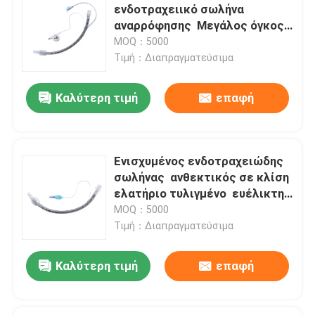
ενδοτραχειικό σωλήνα
αναρρόφησης ️ Μεγάλος όγκος
Κατατήρες OEM
μανσέτας χαμηλής πίεσης ️
MOQ：5000
Σχεδιασμός νευροχειρουργικής
Τιμή：Διαπραγματεύσιμα
- προσαρμοσμένο
Καλύτερη τιμή
επαφή
Ενισχυμένος ενδοτραχειώδης
σωλήνας ️ ανθεκτικός σε κλίση
ελατήριο τυλιγμένο ️ ευέλικτη
θέση ασθενούς ️ ιατρικό PVC
MOQ：5000
χωρίς DEHP
Τιμή：Διαπραγματεύσιμα
Καλύτερη τιμή
επαφή