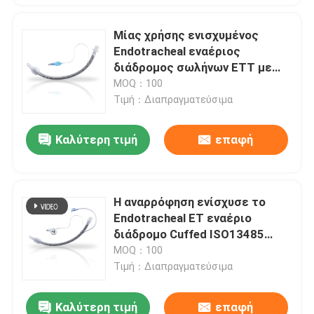
Μίας χρήσης ενισχυμένος
Endotracheal εναέριος
διάδρομος σωλήνων ETT με
την ένδειξη των φυσαλίδων
MOQ：100
Τιμή：Διαπραγματεύσιμα
Καλύτερη τιμή
επαφή
Η αναρρόφηση ενίσχυσε το
Endotracheal ET εναέριο
διάδρομο Cuffed ISO13485
σωλήνων πιστοποιημένο
MOQ：100
Τιμή：Διαπραγματεύσιμα
Καλύτερη τιμή
επαφή