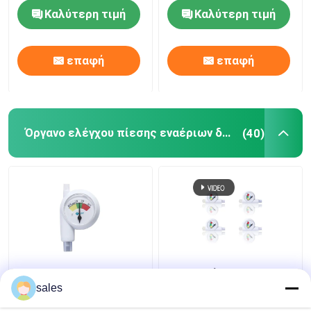
σωλήνων Tracheal
Καλύτερη τιμή
Καλύτερη τιμή
επαφή
επαφή
Όργανο ελέγχου πίεσης εναέριων διαδρόμων
(40)
Intubation μανσέτα
Μίας χρήσης Intracuff
ETT μανόμετρων
μανόμετρο οργάνων
sales
οργάνων ελέγχου
ελέγχου πίεσης