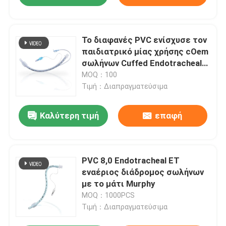
Το διαφανές PVC ενίσχυσε τον
παιδιατρικό μίας χρήσης cOem
σωλήνων Cuffed Endotracheal
ETT
MOQ：100
Τιμή：Διαπραγματεύσιμα
Καλύτερη τιμή
επαφή
PVC 8,0 Endotracheal ET
εναέριος διάδρομος σωλήνων
με το μάτι Murphy
MOQ：1000PCS
Τιμή：Διαπραγματεύσιμα