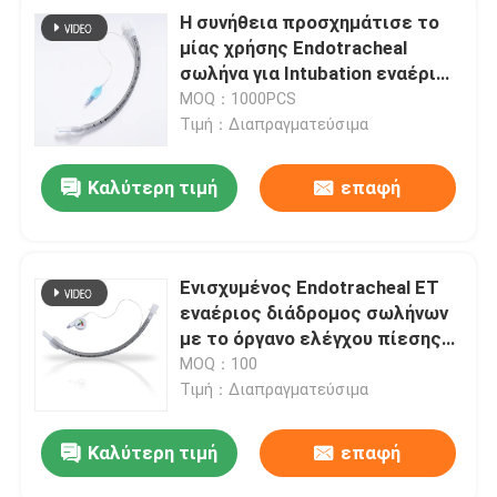
Η συνήθεια προσχημάτισε το
μίας χρήσης Endotracheal
σωλήνα για Intubation εναέριων
διαδρόμων
MOQ：1000PCS
Τιμή：Διαπραγματεύσιμα
Καλύτερη τιμή
επαφή
Ενισχυμένος Endotracheal ET
εναέριος διάδρομος σωλήνων
με το όργανο ελέγχου πίεσης
Intracuff
MOQ：100
Τιμή：Διαπραγματεύσιμα
Καλύτερη τιμή
επαφή