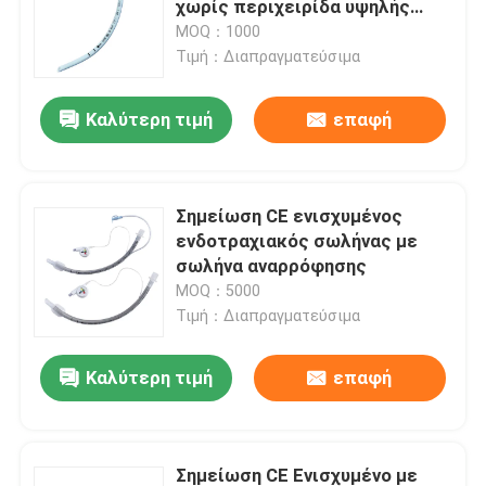
χωρίς περιχειρίδα υψηλής
ελαστικότητας ETT για παιδιά
MOQ：1000
Βρογχικός Blocker σωλήνας
Τιμή：Διαπραγματεύσιμα
Καλύτερη τιμή
επαφή
Καθετήρας αναρρόφησης
Τηλεοπτικές Intubation συσκευές
Σημείωση CE ενισχυμένος
ενδοτραχιακός σωλήνας με
Oropharyngeal σωλήνας εναέριων διαδρόμων
σωλήνα αναρρόφησης
MOQ：5000
Τιμή：Διαπραγματεύσιμα
PPE προσωπικού προστατευτικού εξοπλισμού
Καλύτερη τιμή
επαφή
Αναισθητικά
Συστατικά του ενδοτραχείου σωλήνα
Σημείωση CE Ενισχυμένο με