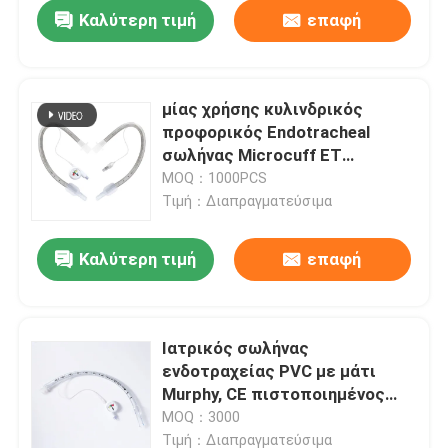
Καλύτερη τιμή
επαφή
μίας χρήσης κυλινδρικός
προφορικός Endotracheal
σωλήνας Microcuff ET
σωλήνας
MOQ：1000PCS
Τιμή：Διαπραγματεύσιμα
Καλύτερη τιμή
επαφή
Αρχική Σελίδα
Ιατρικός σωλήνας
ενδοτραχείας PVC με μάτι
Προϊόντα
Murphy, CE πιστοποιημένος
σωλήνας ενδοτραχείας μιας
MOQ：3000
χρήσης
Εμφάνιση VR
Τιμή：Διαπραγματεύσιμα