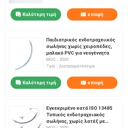
Καλύτερη τιμή
επαφή
Σχετικά με εμάς
Γύρος εργοστασίων
Παιδιατρικός ενδοτραχειικός
σωλήνας χωρίς χειροπέδες,
Ποιοτικός έλεγχος
μαλακό PVC για νεογέννητα
MOQ：3000
Τιμή：Διαπραγματεύσιμα
επαφή
Καλύτερη τιμή
επαφή
Νέα
Όλες οι περιπτώσεις
Εγκεκριμένο κατά ISO 13485
Τυπικός ενδοτραχειακός
σωλήνας, χωρίς λατέξ με
Ζητήστε ένα απόσπασμα
αποστειρωμένη συσκευασία
MOQ：2000