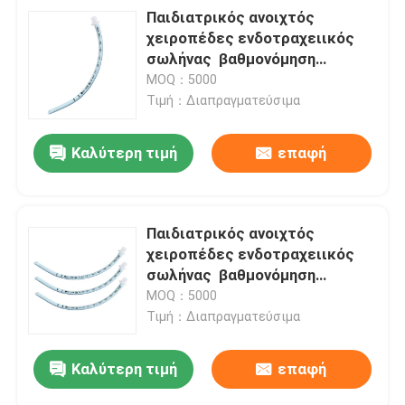
Παιδιατρικός ανοιχτός
χειροπέδες ενδοτραχειικός
σωλήνας ️ βαθμονόμηση
μεγέθους νεογέννητων ️
MOQ：5000
Ατραυματική μαλακή άκρη ️
Τιμή：Διαπραγματεύσιμα
μαλακό PVC χωρίς DEHP
Καλύτερη τιμή
επαφή
Παιδιατρικός ανοιχτός
χειροπέδες ενδοτραχειικός
σωλήνας ️ βαθμονόμηση
μεγέθους νεογέννητων ️
MOQ：5000
Ατραυματική μαλακή άκρη ️
Τιμή：Διαπραγματεύσιμα
μαλακό PVC χωρίς DEHP
Καλύτερη τιμή
επαφή