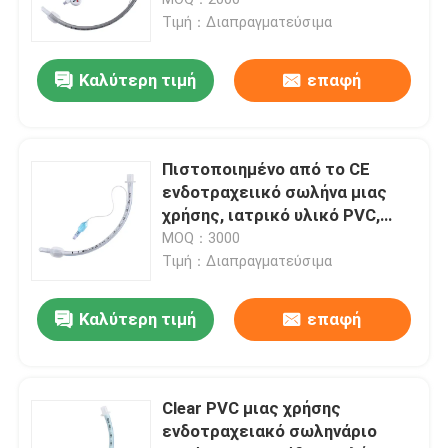
Τιμή：Διαπραγματεύσιμα
ET εναέριος διάδρομος σωλήνων
Καλύτερη τιμή
επαφή
Λαρυγγικός εναέριος διάδρομος μασκών
Πιστοποιημένο από το CE
Nasopharyngeal σωλήνας εναέριων διαδρόμων
ενδοτραχειικό σωλήνα μιας
χρήσης, ιατρικό υλικό PVC,
σχεδιασμός ματιών Murphy για
MOQ：3000
Μίας χρήσης Endotracheal σωλήνας
κλινική διαχείριση των
Τιμή：Διαπραγματεύσιμα
αεραγωγών
Διπλός βρογχικός σωλήνας μονάδων λούμεν
Καλύτερη τιμή
επαφή
Όργανο ελέγχου πίεσης εναέριων διαδρόμων
Clear PVC μιας χρήσης
ενδοτραχειακό σωληνάριο
Μανόμετρο πίεσης μανσετών