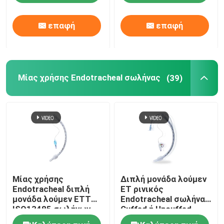
νεογέννητο βρέφος
ODM
επαφή
επαφή
Μίας χρήσης Endotracheal σωλήνας
(39)
Μίας χρήσης
Διπλή μονάδα λούμεν
Endotracheal διπλή
ET ρινικός
μονάδα λούμεν ETT
Endotracheal σωλήνας
ISO13485 σωλήνων
Cuffed ή Uncuffed
Orotracheal