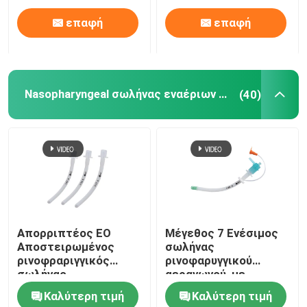
λούμεν λαρυγγικός
επαφή
επαφή
Nasopharyngeal σωλήνας εναέριων διαδρόμων
(40)
Απορριπτέος EO
Μέγεθος 7 Ενέσιμος
Αποστειρωμένος
σωλήνας
ρινοφραριγγικός
ρινοφαρυγγικού
σωλήνας
αεραγωγού, με
αναπνευστικών οδών
υποστήριξη
Καλύτερη τιμή
Καλύτερη τιμή
Μέγεθος 7 Για
προσαρμοσμένης