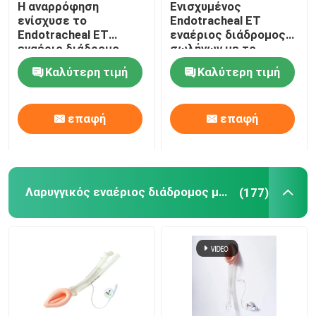
Η αναρρόφηση
Ενισχυμένος
ενίσχυσε το
Endotracheal ET
Βρογχικός Blocker σωλήνας
Endotracheal ET
εναέριος διάδρομος
εναέριο διάδρομο
σωλήνων με το
Cuffed ISO13485
όργανο ελέγχου
Καλύτερη τιμή
Καλύτερη τιμή
σωλήνων
πίεσης Intracuff
Καθετήρας αναρρόφησης
πιστοποιημένο
επαφή
επαφή
Τηλεοπτικές Intubation συσκευές
Oropharyngeal σωλήνας εναέριων διαδρόμων
Λαρυγγικός εναέριος διάδρομος μασκών
(177)
PPE προσωπικού προστατευτικού εξοπλισμού
Αναισθητικά
Συστατικά του ενδοτραχείου σωλήνα