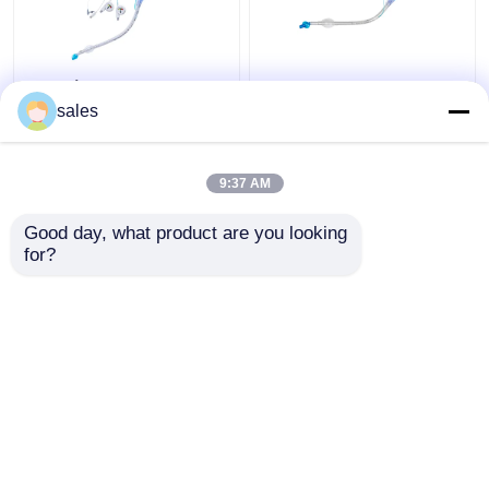
Διπλή κάννουλα
ODM βρογχικός
τραχειών σωλήνων
σωλήνας μονάδων
sales
Cuffed Tracheostomy
λούμεν Cuffed διπλός
μονάδων λούμεν ICU
για Tracheostomy
9:37 AM
Καλύτερη τιμή
Καλύτερη τιμή
Good day, what product are you looking 
for?
επαφή
επαφή
Δείτε περισσότερων
Αρχική Σελίδα
Περίπου εμείς
επαφή
Desktop Site
Sitemap
Πολιτική μυστικότητας