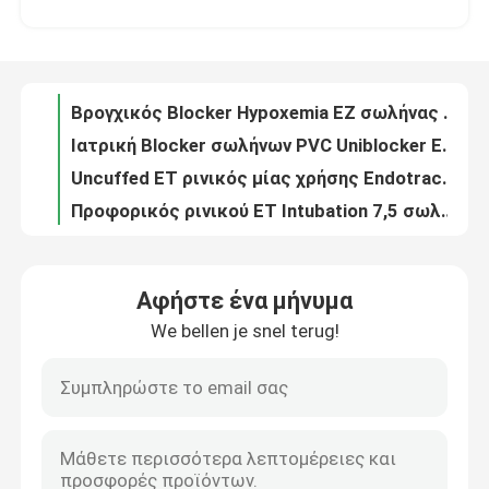
Ιατρικός ιματισμός κοστουμιών PPE PPE προσωπικού προστατευτικού εξοπλισμού cOem
Βρογχικός Blocker Hypoxemia EZ σωλήνας για τον καταρρεσμένο πνεύμονα
Σχετικά με εμάς
Ιατρική Blocker σωλήνων PVC Uniblocker Endotracheal βρογχική αναισθησία
Uncuffed ET ρινικός μίας χρήσης Endotracheal εναέριος διάδρομος σωλήνων για το χειρουργικό cOem
Γύρος εργοστασίων
Προφορικός ρινικού ET Intubation 7,5 σωλήνας για το λατέξ νηπίων ελεύθερο
Intubation Anesthesiology τηλεοπτικός Endotracheal ETT ιατρικός σωλήνας συσκευών
Ποιοτικός έλεγχος
Προφορικός Endotracheal εναέριος διάδρομος PVC ET σωλήνων Νο 7,5 με το όργανο ελέγχου πίεσης Intracuff
7.5 Intubation μίας χρήσης Endotracheal εναέριος διάδρομος σωλήνων με Intracuff
επαφή
Προφορικός ρινικός παιδιατρικός Endotracheal σωλήνας 7,0 εναέριων διαδρόμων με τη μονάδα λούμεν αναρρόφησης
Αφήστε ένα μήνυμα
Σαφής Subglottic μίας χρήσης Endotracheal σωλήνας ODM με τη μονάδα λούμεν αναρρόφησης
We bellen je snel terug!
Νέα
Ιατρικός ET Endotracheal σωλήνας Cuffed στην παιδιατρική για ICU
Μίας χρήσης Endotracheal καθετήρας αναρρόφησης σωλήνων cOem για την ιατρική χρήση
Σαφές ETT προσχημάτισε το Endotracheal Tracheal σωλήνα Cuffed σωλήνων
Όλες οι περιπτώσεις
Ομαλός ενισχυμένος μίας χρήσης Endotracheal καθετήρας αναρρόφησης σωλήνων Tracheal
Endotracheal παιδιατρικός ET εναέριος διάδρομος σωλήνων για τη χειρουργική επέμβαση Tracheostomy
Ζητήστε ένα απόσπασμα