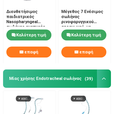
Διευθετήσιμος
Μέγεθος 7 Ενέσιμος
παιδιατρικός
σωλήνας
Nasopharyngeal
ρινοφαρυγγικού
σωλήνας αναπνοής
αεραγωγού, με
εναέριων διαδρόμων
υποστήριξη
Καλύτερη τιμή
Καλύτερη τιμή
NPA με τη μαλακή
προσαρμοσμένης
άκρη
ODM
επαφή
επαφή
Μίας χρήσης Endotracheal σωλήνας
(39)