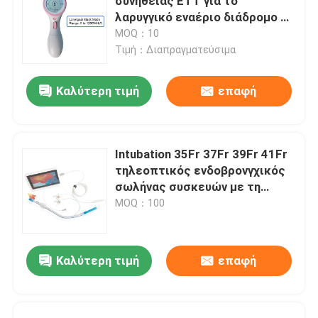
συνήθειας ETT για το
λαρυγγικό εναέριο διάδρομο 0-
120cmH2O μασκών
MOQ：10
Τιμή：Διαπραγματεύσιμα
Καλύτερη τιμή
επαφή
Intubation 35Fr 37Fr 39Fr 41Fr
τηλεοπτικός ενδοβρονγχικός
σωλήνας συσκευών με τη
κάμερα
MOQ：100
Καλύτερη τιμή
επαφή