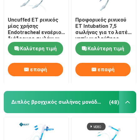
Uncuffed ET ρινικός
Προφορικός ρινικού
μίας χρήσης
ET Intubation 7,5
Endotracheal εναέριος
σωλήνας για το λατέξ
διάδρομος σωλήνων
νηπίων ελεύθερο
για το χειρουργικό
Καλύτερη τιμή
Καλύτερη τιμή
cOem
επαφή
επαφή
Διπλός βρογχικός σωλήνας μονάδων λούμεν
(48)