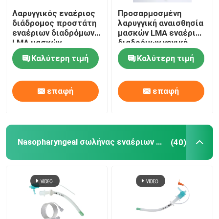
Λαρυγγικός εναέριος
Προσαρμοσμένη
Κατατήρες OEM
διάδρομος προστάτη
λαρυγγική αναισθησία
εναέριων διαδρόμων
μασκών LMA εναέριων
LMA μασκών
διαδρόμων γενική
σιλικόνης ιατρικού
Καλύτερη τιμή
Καλύτερη τιμή
βαθμού
επαφή
επαφή
Nasopharyngeal σωλήνας εναέριων διαδρόμων
(40)