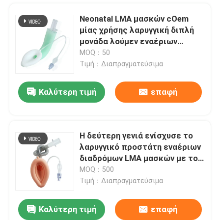
Neonatal LMA μασκών cOem
μίας χρήσης λαρυγγική διπλή
μονάδα λούμεν εναέριων
διαδρόμων
MOQ：50
Τιμή：Διαπραγματεύσιμα
Καλύτερη τιμή
επαφή
Η δεύτερη γενιά ενίσχυσε το
λαρυγγικό προστάτη εναέριων
Αρχική Σελίδα
διαδρόμων LMA μασκών με το
πειραματικό μπαλόνι
MOQ：500
Τιμή：Διαπραγματεύσιμα
Προϊόντα
Καλύτερη τιμή
επαφή
Μέγεθος 7 προφορικοί Nasopharyngeal εναέριοι διάδρομοι σωλήνων για την έκτακτη ανάγκη πρώτων βοηθειών
Εμφάνιση VR