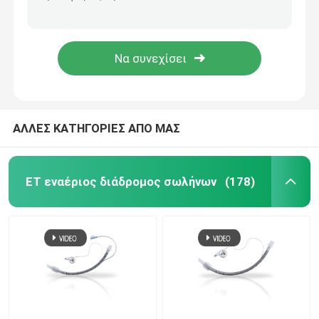
Ενισχυμένος προσχηματισμένος μίας χρήσης Endotracheal σωλήνας διαφανής για τη χειρουργική επέμβαση
Λεπτό Blocker Uniblocker τοίχων ενδοβρονγχικό βρογχικό υλικό PVC σωλήνων
ET εναέριος διάδρομος σωλήνων
Ενιαίος Blocker μονάδων λούμεν βρογχικός ενδοβρονγχικός Blocker σωλήνων cOem
ISO13485 χειρουργική ενδοβρονγχική Blockers βρογχική Blocker αναισθησία 7.0FR
Λαρυγγικός εναέριος διάδρομος μασκών
Nasopharyngeal σωλήνας εναέριων διαδρόμων
ΑΛΛΕΣ ΚΑΤΗΓΟΡΙΕΣ ΑΠΟ ΜΑΣ
Μίας χρήσης Endotracheal σωλήνας
ET εναέριος διάδρομος σωλήνων
(178)
Διπλός βρογχικός σωλήνας μονάδων λούμεν
Όργανο ελέγχου πίεσης εναέριων διαδρόμων
Μανόμετρο πίεσης μανσετών