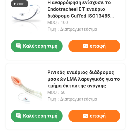
Η αναρρόφηση ενίσχυσε το
Endotracheal ET εναέριο
διάδρομο Cuffed ISO13485
σωλήνων πιστοποιημένο
MOQ：100
Τιμή：Διαπραγματεύσιμα
Καλύτερη τιμή
επαφή
Ρινικός εναέριος διάδρομος
μασκών LMA λαρυγγικός για το
τμήμα έκτακτης ανάγκης
MOQ：50
Τιμή：Διαπραγματεύσιμα
Καλύτερη τιμή
επαφή