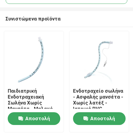
Συνιστώμενα προϊόντα
Παιδιατρική
Ενδοτραχείο σωλήνα
Αρχική Σελίδα
Ενδοτραχειακή
- Ασφαλής μανσέτα -
Σωλήνα Χωρίς
Χωρίς λατέξ -
Μανσέτα - Μαλακό
Ιατρικό PVC -
Προϊόντα
Μπλε Ιατρικό PVC -
Διαφανείς
Αποστολή
Αποστολή
Πιστοποίηση CE ISO
σημειώσεις
ερώτησης
ερώτησης
Εμφάνιση VR