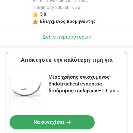
Balitai Town, Jinnan District,
Tianjin City 300350 ,Κίνα
5.0
Ελεγχμένος προμηθευτής
Δείτε περισσότερων
Αποκτήστε την καλύτερη τιμή για
Μίας χρήσης ενισχυμένος
Endotracheal εναέριος
διάδρομος σωλήνων ETT με
την ένδειξη των φυσαλίδων
Να συνεχίσει