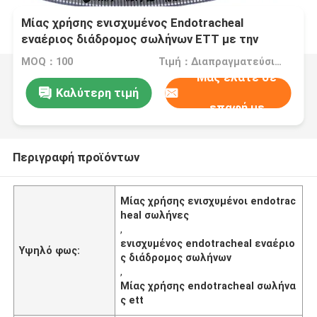
Μίας χρήσης ενισχυμένος Endotracheal
εναέριος διάδρομος σωλήνων ETT με την
ένδειξη των φυσαλίδων
MOQ：100
Τιμή：Διαπραγματεύσιμα
Μας ελάτε σε
Καλύτερη τιμή
επαφή με
Περιγραφή προϊόντων
Μίας χρήσης ενισχυμένοι endotrac
heal σωλήνες
,
ενισχυμένος endotracheal εναέριο
Υψηλό φως:
ς διάδρομος σωλήνων
,
Μίας χρήσης endotracheal σωλήνα
ς ett