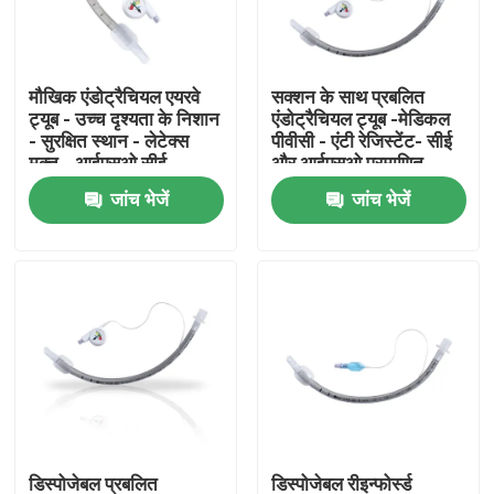
हमारे बारे में
मौखिक एंडोट्रैचियल एयरवे
सक्शन के साथ प्रबलित
ट्यूब - उच्च दृश्यता के निशान
एंडोट्रैचियल ट्यूब -मेडिकल
फैक्टरी यात्रा
- सुरक्षित स्थान - लेटेक्स
पीवीसी - एंटी रेजिस्टेंट- सीई
मुक्त - आईएसओ सीई
और आईएसओ प्रमाणित
प्रमाणन
जांच भेजें
जांच भेजें
गुणवत्ता नियंत्रण
हमसे संपर्क करें
एक बोली का अनुरोध
ईटी ट्यूब एयरवे
स्वरयंत्र मुखौटा वायुमार्ग
डिस्पोजेबल प्रबलित
डिस्पोजेबल रीइन्फोर्स्ड