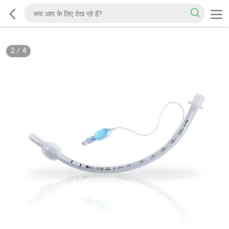
2
/
4