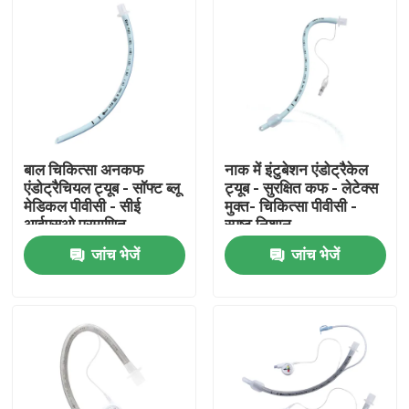
बाल चिकित्सा अनकफ
नाक में इंटुबेशन एंडोट्रैकेल
एंडोट्रैचियल ट्यूब - सॉफ्ट ब्लू
ट्यूब - सुरक्षित कफ - लेटेक्स
मेडिकल पीवीसी - सीई
मुक्त- चिकित्सा पीवीसी -
आईएसओ प्रमाणित
स्पष्ट निशान
जांच भेजें
जांच भेजें
होम
उत्पाद
वीआर दिखाएँ