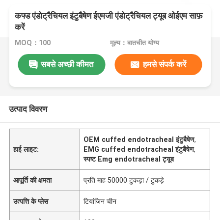
कफ्ड एंडोट्रैचियल इंटुबैषेण ईएमजी एंडोट्रैचियल ट्यूब ओईएम साफ़
करें
MOQ：100
मूल्य：बातचीत योग्य
सबसे अच्छी कीमत
हमसे संपर्क करें
उत्पाद विवरण
OEM cuffed endotracheal इंटुबैषेण
,
हाई लाइट:
EMG cuffed endotracheal इंटुबैषेण
,
स्पष्ट Emg endotracheal ट्यूब
आपूर्ति की क्षमता
प्रति माह 50000 टुकड़ा / टुकड़े
उत्पत्ति के प्लेस
टियांजिन चीन