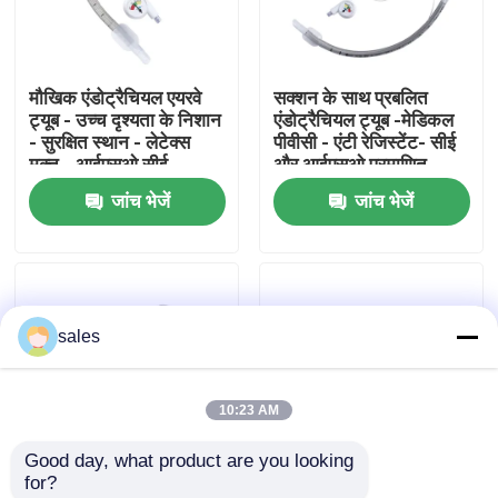
हमारे बारे में
मौखिक एंडोट्रैचियल एयरवे
सक्शन के साथ प्रबलित
ट्यूब - उच्च दृश्यता के निशान
एंडोट्रैचियल ट्यूब -मेडिकल
फैक्टरी यात्रा
- सुरक्षित स्थान - लेटेक्स
पीवीसी - एंटी रेजिस्टेंट- सीई
मुक्त - आईएसओ सीई
और आईएसओ प्रमाणित
प्रमाणन
जांच भेजें
जांच भेजें
गुणवत्ता नियंत्रण
हमसे संपर्क करें
sales
एक बोली का अनुरोध
10:23 AM
ईटी ट्यूब एयरवे
Good day, what product are you looking 
for?
स्वरयंत्र मुखौटा वायुमार्ग
डिस्पोजेबल प्रबलित
डिस्पोजेबल रीइन्फोर्स्ड