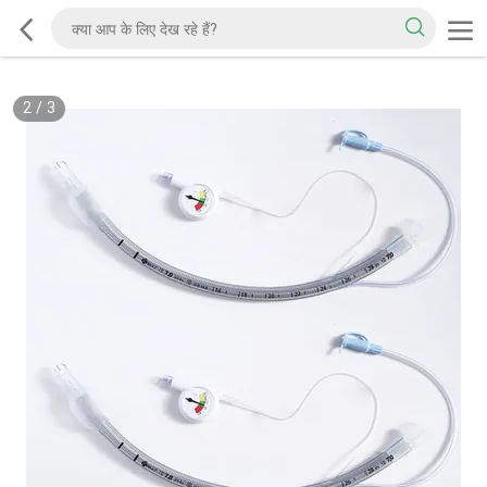
2
/
3