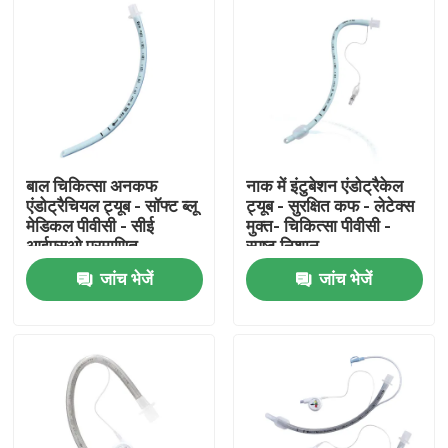
बाल चिकित्सा अनकफ
नाक में इंटुबेशन एंडोट्रैकेल
एंडोट्रैचियल ट्यूब - सॉफ्ट ब्लू
ट्यूब - सुरक्षित कफ - लेटेक्स
मेडिकल पीवीसी - सीई
मुक्त- चिकित्सा पीवीसी -
आईएसओ प्रमाणित
स्पष्ट निशान
जांच भेजें
जांच भेजें
होम
उत्पाद
वीआर दिखाएँ