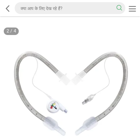
2
/
4