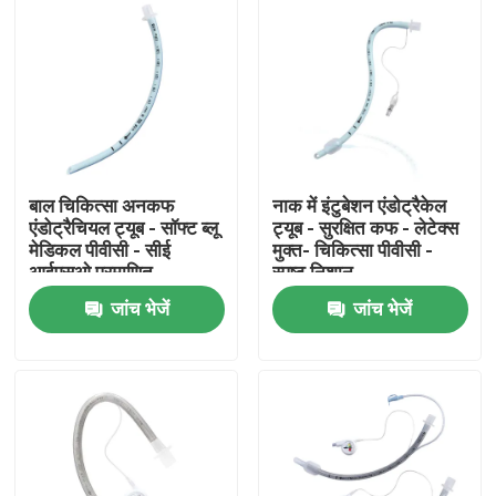
बाल चिकित्सा अनकफ
नाक में इंटुबेशन एंडोट्रैकेल
एंडोट्रैचियल ट्यूब - सॉफ्ट ब्लू
ट्यूब - सुरक्षित कफ - लेटेक्स
मेडिकल पीवीसी - सीई
मुक्त- चिकित्सा पीवीसी -
आईएसओ प्रमाणित
स्पष्ट निशान
जांच भेजें
जांच भेजें
होम
उत्पाद
वीआर दिखाएँ