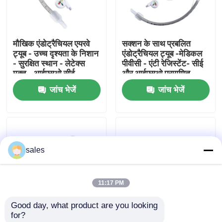
हमारे बारे में
मौखिक एंडोट्रैचियल एयरवे
सक्शन के साथ प्रबलित
ट्यूब - उच्च दृश्यता के निशान
एंडोट्रैचियल ट्यूब -मेडिकल
फैक्टरी यात्रा
- सुरक्षित स्थान - लेटेक्स
पीवीसी - एंटी रेजिस्टेंट- सीई
मुक्त - आईएसओ सीई
और आईएसओ प्रमाणित
प्रमाणन
जांच भेजें
जांच भेजें
गुणवत्ता नियंत्रण
हमसे संपर्क करें
sales
एक बोली का अनुरोध
11:17 PM
ईटी ट्यूब एयरवे
Good day, what product are you looking 
for?
स्वरयंत्र मुखौटा वायुमार्ग
डिस्पोजेबल प्रबलित
डिस्पोजेबल रीइन्फोर्स्ड