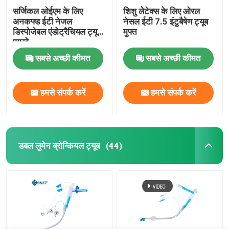
सर्जिकल ओईएम के लिए
शिशु लेटेक्स के लिए ओरल
अनकफ्ड ईटी नेजल
नेसल ईटी 7.5 इंटुबैषेण ट्यूब
डिस्पोजेबल एंडोट्रैचियल ट्यूब
मुफ्त
एयरवे
सबसे अच्छी कीमत
सबसे अच्छी कीमत
हमसे संपर्क करें
हमसे संपर्क करें
डबल लुमेन ब्रोन्कियल ट्यूब
(44)