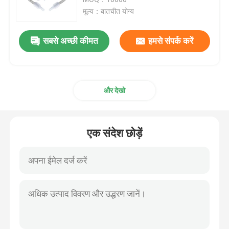
मूल्य：बातचीत योग्य
नासॉफिरिन्जियल एयरवे ट्यूब
सबसे अच्छी कीमत
हमसे संपर्क करें
डिस्पोजेबल एंडोट्रैचियल ट्यूब
और देखो
डबल लुमेन ब्रोन्कियल ट्यूब
एयरवे प्रेशर मॉनिटर
एक संदेश छोड़ें
कफ प्रेशर मैनोमीटर
ब्रोन्कियल ब्लॉकर ट्यूब
सक्शन कैथेटर