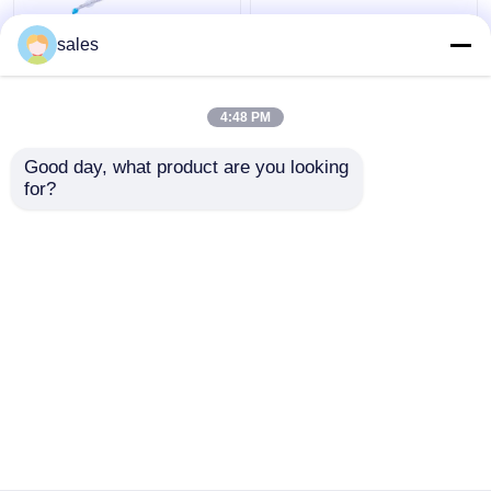
आईसीयू डबल लुमेन कफ्ड
Tracheostomy के लिए
sales
ट्रेकियोस्टोमी ट्यूब ट्रेकिआ
ODM कफ्ड डबल लुमेन
कैनुला
ब्रोन्कियल ट्यूब
4:48 PM
सबसे अच्छी कीमत
सबसे अच्छी कीमत
Good day, what product are you looking 
for?
हमसे संपर्क करें
हमसे संपर्क करें
और देखो
होम
हमारे बारे में
हमसे संपर्क करें
Desktop Site
साइटमैप
गोपनीयता नीति