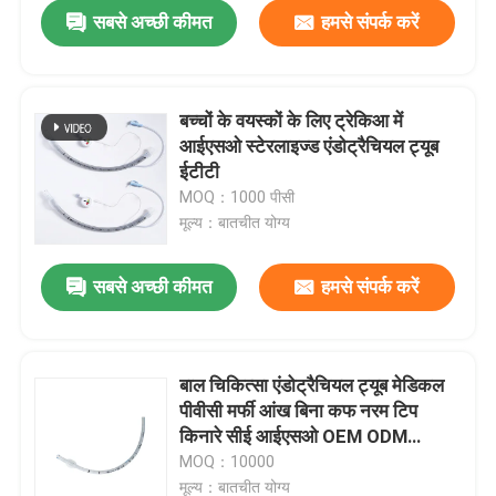
सबसे अच्छी कीमत
हमसे संपर्क करें
बच्चों के वयस्कों के लिए ट्रेकिआ में
आईएसओ स्टेरलाइज्ड एंडोट्रैचियल ट्यूब
ईटीटी
MOQ：1000 पीसी
मूल्य：बातचीत योग्य
सबसे अच्छी कीमत
हमसे संपर्क करें
होम
बाल चिकित्सा एंडोट्रैचियल ट्यूब मेडिकल
पीवीसी मर्फी आंख बिना कफ नरम टिप
उत्पाद
किनारे सीई आईएसओ OEM ODM
अनुमति देते हैं
MOQ：10000
वीआर दिखाएँ
मूल्य：बातचीत योग्य