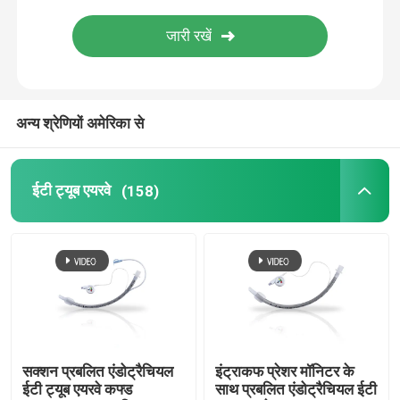
वीडियो इंट्यूबेशन डिवाइस
ऑरोफरीन्जियल एयरवे ट्यूब
अन्य श्रेणियों अमेरिका से
व्यक्तिगत सुरक्षा उपकरण पीपीई
ईटी ट्यूब एयरवे
(158)
एनेस्थेसिया डिस्पोजेबल
एंडोट्रैकियल ट्यूब के घटक
OEM कैथेटर
सक्शन प्रबलित एंडोट्रैचियल
इंट्राकफ प्रेशर मॉनिटर के
ईटी ट्यूब एयरवे कफ्ड
साथ प्रबलित एंडोट्रैचियल ईटी