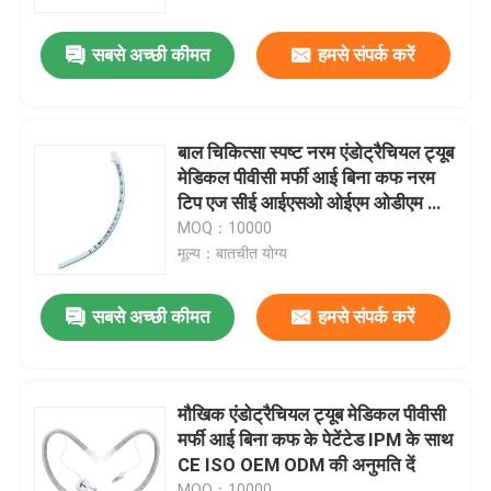
सबसे अच्छी कीमत
हमसे संपर्क करें
हमारे बारे में
फैक्टरी यात्रा
बाल चिकित्सा स्पष्ट नरम एंडोट्रैचियल ट्यूब
मेडिकल पीवीसी मर्फी आई बिना कफ नरम
गुणवत्ता नियंत्रण
टिप एज सीई आईएसओ ओईएम ओडीएम की
अनुमति दें
MOQ：10000
मूल्य：बातचीत योग्य
हमसे संपर्क करें
सबसे अच्छी कीमत
हमसे संपर्क करें
एक बोली का अनुरोध
ईटी ट्यूब एयरवे
मौखिक एंडोट्रैचियल ट्यूब मेडिकल पीवीसी
मर्फी आई बिना कफ के पेटेंटेड IPM के साथ
CE ISO OEM ODM की अनुमति दें
स्वरयंत्र मुखौटा वायुमार्ग
MOQ：10000