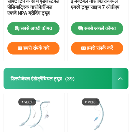
सॉफ्ट टिप के साथ एडजस्टेबल
इंजेक्टेबल नासॉफिरिन्जियल
पीडियाट्रिक नासोफेरींजल
एयरवे ट्यूब साइज 7 ओडीएम
एयरवे NPA ब्रीदिंग ट्यूब
सबसे अच्छी कीमत
सबसे अच्छी कीमत
हमसे संपर्क करें
हमसे संपर्क करें
डिस्पोजेबल एंडोट्रैचियल ट्यूब
(39)