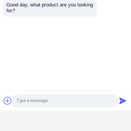
Good day, what product are you looking 
for?
OEM कैथेटर
Oem Odm फेमोरल धमनी कैन्यूल एकल उपयोग पारदर्शी
ईटी ट्यूब एयरवे
रेडियोपैक लाइन के साथ सर्जिकल फ्लेक्सोमेटेलिक ईटी ट्यूब
एयरवे
स्वरयंत्र मुखौटा वायुमार्ग
ISO13485 ओरल LMA लेरिंजल मास्क एयरवे ट्यूब डुअल लुमेन
सक्शन