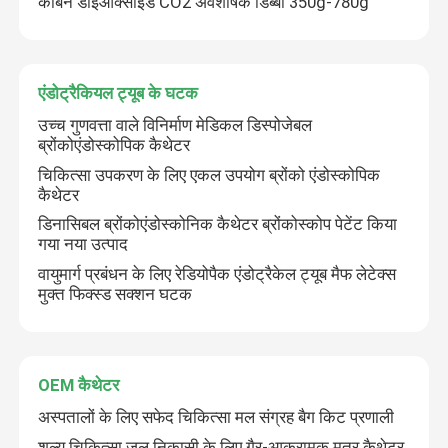
कार्बन डाइऑक्साइड CO2 अवशोषक डिब्बा 350g-780g
OEM कैथेटर
एंडोट्रैकियल ट्यूब के घटक
उच्च गुणवत्ता वाले विनिर्माण मेडिकल डिस्पोजेबल
ब्रोंकोएंडोस्कोपिक कैथेटर
चिकित्सा उपकरण के लिए एकल उपयोग ब्रोंको एंडोस्कोपिक
कैथेटर
डिनासिबल ब्रोंकोएंडोस्कोनिक कैथेटर ब्रोंकोस्कोप पेटेंट किया
गया नया उत्पाद
वायुमार्ग प्रबंधन के लिए रेडियोपैक एंडोट्रैकेल ट्यूब मैफ लेटेक्स
मुक्त फिक्स्ड सक्शन घटक
OEM कैथेटर
अस्पतालों के लिए सफेद चिकित्सा मल संग्रह बैग किट प्रणाली
शल्य चिकित्सा जल निकासी के लिए गैर-आक्रामक मूत्र कैथेटर