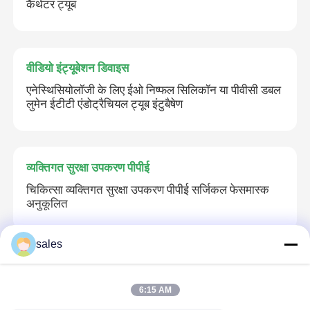
कैथेटर ट्यूब
वीडियो इंट्यूबेशन डिवाइस
एनेस्थिसियोलॉजी के लिए ईओ निष्फल सिलिकॉन या पीवीसी डबल
लुमेन ईटीटी एंडोट्रैचियल ट्यूब इंटुबैषेण
व्यक्तिगत सुरक्षा उपकरण पीपीई
चिकित्सा व्यक्तिगत सुरक्षा उपकरण पीपीई सर्जिकल फेसमास्क
अनुकूलित
sales
एंडोट्रैकियल ट्यूब के घटक
पारदर्शी बाँझ एंडोट्रैचियल ट्यूब घटक आयतन / निम्न दबाव
6:15 AM
स्थिर सक्शन ईटीटी सहायक उपकरण