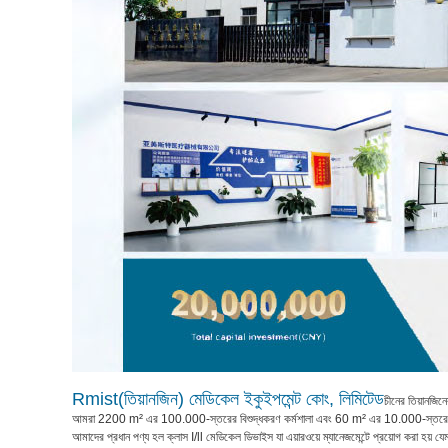
Rmist(তিয়ানজিন) মেডিকেল ইকুইপমেন্ট কোং, লিমিটেড
চীনের তিয়ানজিন
আমরা 2200 m² এর 100.000-স্তরের বিশুদ্ধকরণ কর্মশালা এবং 60 m² এর 10.000-স্তরের প
আমাদের প্রধান পণ্য হল ক্লাস I/ll মেডিকেল ডিভাইস যা এয়ারওয়ে ম্যানেজমেন্টে প্রয়োগ করা হয় যেমন ল্য