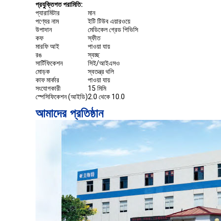
প্রযুক্তিগত পরামিতি:
প্যারামিটার
মান
পণ্যের নাম
ইটি টিউব এয়ারওয়ে
উপাদান
মেডিকেল গ্রেড পিভিসি
কফ
স্ফীত
মারফি আই
পাওয়া যায়
রঙ
স্বচ্ছ
সার্টিফিকেশন
সিই/আইএসও
মোড়ক
স্বতন্ত্র থলি
কাফ মার্কার
পাওয়া যায়
সংযোগকারী
15 মিমি
স্পেসিফিকেশন (আইডি)
2.0 থেকে 10.0
আমাদের প্রতিষ্ঠান