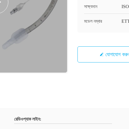
সাক্ষ্যদান
ISO
মডেল নম্বার
ET
যোগাযোগ করু
রেডিওপ্যাক লাইন: