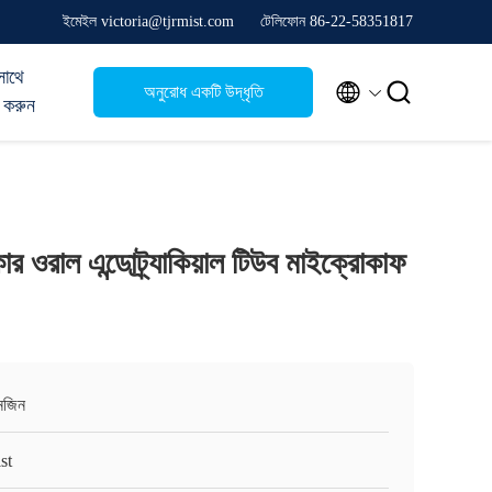
ইমেইল victoria@tjrmist.com
টেলিফোন 86-22-58351817
সাথে


অনুরোধ একটি উদ্ধৃতি
 করুন
ার ওরাল এন্ডোট্র্যাকিয়াল টিউব মাইক্রোকাফ
ানজিন
st