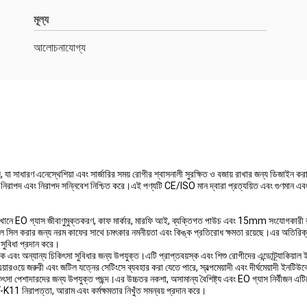
মূল্য
আলোচনাযোগ্য
ে, যা সাধারণ এনেস্থেশিয়া এবং সার্জারির সময় রোগীর শ্বাসনালী সুরক্ষিত ও বজায় রাখার জন্য ডিজ
িরাপদ এবং নিরাপদ সন্নিবেশ নিশ্চিত করে।এই পণ্যটি CE/ISO মান দ্বারা প্রত্যয়িত এবং গুণমান এবং 
গ্যাস জীবাণুমুক্তকরণ, কাফ মার্কার, মারফি আই, ব্যক্তিগত পাউচ এবং 15mm সংযোগকারী রয়েছে৷এট
ল সিল করার জন্য নরম কাফের সাথে চমৎকার নমনীয়তা এবং কিঙ্ক প্রতিরোধ ক্ষমতা রয়েছে।এর অতিরিক্ত
 সুবিধা প্রদান করে।
যান্য চিকিৎসা সুবিধার জন্য উপযুক্ত।এটি প্রাপ্তবয়স্ক এবং শিশু রোগীদের এন্ডোট্র্যাকিয়াল ইনটু
এয়ারওয়ে জরুরী এবং জটিল যত্নের সেটিংসে ব্যবহার করা যেতে পারে, স্বল্পমেয়াদী এবং দীর্ঘমেয়াদী ই
েশাদারদের জন্য উপযুক্ত পছন্দ।এর উচ্চতর নকশা, অসামান্য বৈশিষ্ট্য এবং EO গ্যাস নির্বীজন এটি
াপত্তা, আরাম এবং কর্মক্ষমতার নিখুঁত সমন্বয় প্রদান করে।