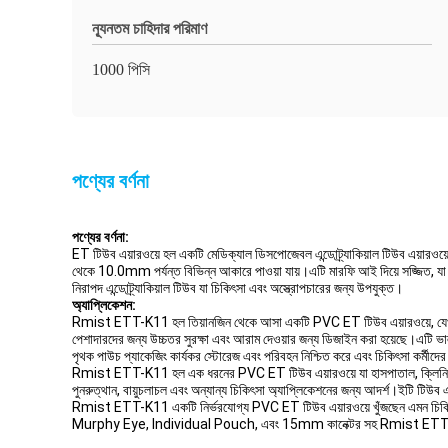
ন্যূনতম চাহিদার পরিমাণ
1000 পিসি
পণ্যের বর্ণনা
পণ্যের বর্ণনা:
ET টিউব এয়ারওয়ে হল একটি মেডিক্যাল ডিসপোজেবল এন্ডোট্র্যাকিয়াল টিউব এয়ারওয়
থেকে 10.0mm পর্যন্ত বিভিন্ন আকারে পাওয়া যায়।এটি মারফি আই দিয়ে সজ্জিত, যা ন
নিরাপদ এন্ডোট্র্যাকিয়াল টিউব যা চিকিৎসা এবং অস্ত্রোপচারের জন্য উপযুক্ত।
অ্যাপ্লিকেশন:
Rmist ETT-K11 হল তিয়ানজিন থেকে আসা একটি PVC ET টিউব এয়ারওয়ে, যেখানে EO 
পেশাদারদের জন্য উচ্চতর সুরক্ষা এবং আরাম দেওয়ার জন্য ডিজাইন করা হয়েছে।এটি ভা
পৃথক পাউচ প্যাকেজিং কার্যকর স্টোরেজ এবং পরিবহন নিশ্চিত করে এবং চিকিৎসা কর্মীদের
Rmist ETT-K11 হল এক ধরনের PVC ET টিউব এয়ারওয়ে যা হাসপাতাল, ক্লিনিক এবং অন্
পুনরুত্থান, বায়ুচলাচল এবং অন্যান্য চিকিৎসা অ্যাপ্লিকেশনের জন্য আদর্শ।ইটি টিউব 
Rmist ETT-K11 একটি নির্ভরযোগ্য PVC ET টিউব এয়ারওয়ে খুঁজছেন এমন চিকিৎসা প
Murphy Eye, Individual Pouch, এবং 15mm কানেক্টর সহ Rmist ETT-K11 নির