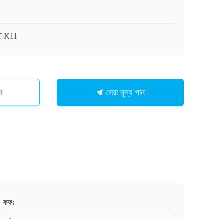
T-K11
ন
সেরা মূল্য পান
কফ: