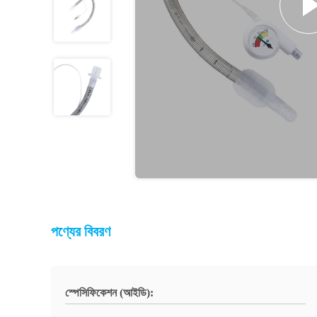
পণ্যের বিবরণ
স্পেসিফিকেশন (আইডি):