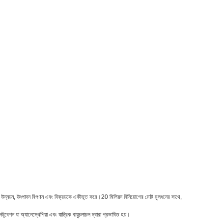
া ও উন্নয়ন, উৎপাদন বিপণন এবং বিক্রয়কে একীভূত করে।20 মিলিয়ন বিনিয়োগের মোট মূলধনের সাথে,
ুবেশন যা অ্যানেস্থেশিয়া এবং যান্ত্রিক বায়ুচলাচল দ্বারা প্রভাবিত হয়।