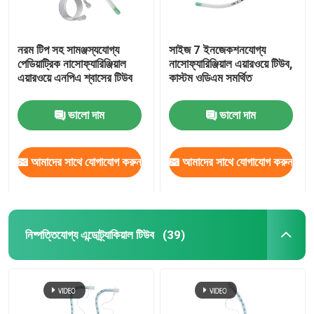
নরম টিপ সহ সামঞ্জস্যযোগ্য
সাইজ 7 ইনজেকশনযোগ্য
পেডিয়াট্রিক নাসোফ্যারিঞ্জিয়াল
নাসোফ্যারিঞ্জিয়াল এয়ারওয়ে টিউব,
এয়ারওয়ে এনপিএ শ্বাসের টিউব
কাস্টম ওডিএম সমর্থিত
ভালো দাম
ভালো দাম
আমাদের সাথে যোগাযোগ করুন
আমাদের সাথে যোগাযোগ করুন
নিষ্পত্তিযোগ্য এন্ডোট্র্যাকিয়াল টিউব
(39)