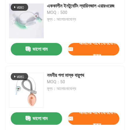
এককালীন ইনটুবেটিং ল্যারিনজাল এয়ারওয়েজ
MOQ：500
মূল্য：আলোচনাযোগ্য
আমাদের সাথে যোগাযোগ
ভালো দাম
করুন
নমনীয় গলা মাস্ক বায়ুপথ
MOQ：50
মূল্য：আলোচনাযোগ্য
আমাদের সাথে যোগাযোগ
ভালো দাম
করুন