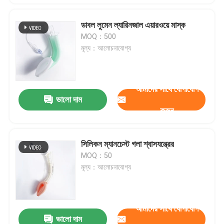
ডাবল লুমেন ল্যারিনজাল এয়ারওয়ে মাস্ক
MOQ：500
মূল্য：আলোচনাযোগ্য
আমাদের সাথে যোগাযোগ
ভালো দাম
করুন
সিলিকন ম্যানচেস্ট গলা শ্বাসযন্ত্রের
MOQ：50
মূল্য：আলোচনাযোগ্য
আমাদের সাথে যোগাযোগ
ভালো দাম