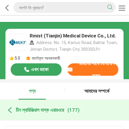
Rmist (Tianjin) Medical Device Co., Ltd.
Address: No. 15, Kaituo Road, Balitai Town,
Jinnan District, Tianjin City 300350,চীন
5.0
যাচাইকৃত সরবরাহকারী
আমাদের সাথে যোগাযোগ
এখন ডাকো
করুন
পণ্য
আমাদের সম্পর্কে
চীন ল্যারিঞ্জিয়াল মাস্ক এয়ারওয়ে
(177)