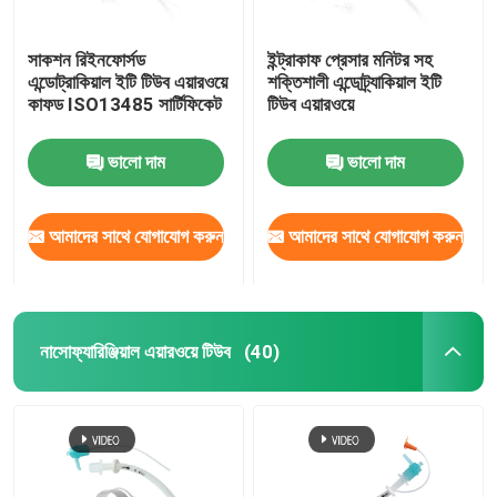
সাকশন রিইনফোর্সড
ইন্ট্রাকাফ প্রেসার মনিটর সহ
এন্ডোট্রাকিয়াল ইটি টিউব এয়ারওয়ে
শক্তিশালী এন্ডোট্র্যাকিয়াল ইটি
কাফড ISO13485 সার্টিফিকেট
টিউব এয়ারওয়ে
ভালো দাম
ভালো দাম
আমাদের সাথে যোগাযোগ করুন
আমাদের সাথে যোগাযোগ করুন
নাসোফ্যারিঞ্জিয়াল এয়ারওয়ে টিউব
(40)