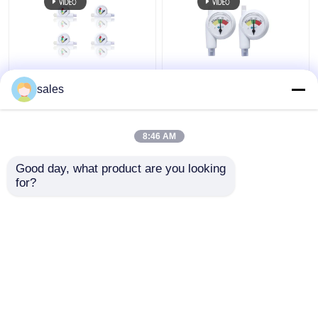
ডিএলটি ডিসপোজেবল ইন্ট্রাকাফ
ইন্ট্রাকাফ প্রেসার এবং টিউব
sales
এয়ারওয়ে প্রেসার মনিটর
ম্যানোমিটার এন্ডোট্র্যাকিয়াল টিউব
ম্যানোমিটার
8:46 AM
ভালো দাম
ভালো দাম
Good day, what product are you looking 
for?
আমাদের সাথে যোগাযোগ করুন
আমাদের সাথে যোগাযোগ করুন
আরো দেখুন
বাড়ি
আমাদের সম্পর্কে
আমাদের সাথে যোগাযোগ করুন
Desktop Site