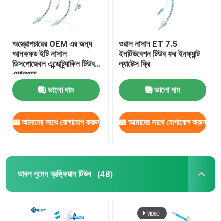
অস্ত্রোপচারের OEM এর জন্য
ওরাল নাসাল ET 7.5
আনকফড ইটি নাসাল
ইনটিউবেশন টিউব ফর ইনফ্যান্ট
ডিসপোজেবল এন্ডোট্র্যাকিল টিউব
ল্যাটেক্স ফ্রি
এয়ারওয়ে
ভালো দাম
ভালো দাম
আমাদের সাথে যোগাযোগ করুন
আমাদের সাথে যোগাযোগ করুন
ডাবল লুমেন ব্রঙ্কিয়াল টিউব
(48)