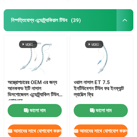
নিষ্পত্তিযোগ্য এন্ডোট্র্যাকিয়াল টিউব
(39)
অস্ত্রোপচারের OEM এর জন্য
ওরাল নাসাল ET 7.5
আনকফড ইটি নাসাল
ইনটিউবেশন টিউব ফর ইনফ্যান্ট
ডিসপোজেবল এন্ডোট্র্যাকিল টিউব
ল্যাটেক্স ফ্রি
এয়ারওয়ে
ভালো দাম
ভালো দাম
আমাদের সাথে যোগাযোগ করুন
আমাদের সাথে যোগাযোগ করুন