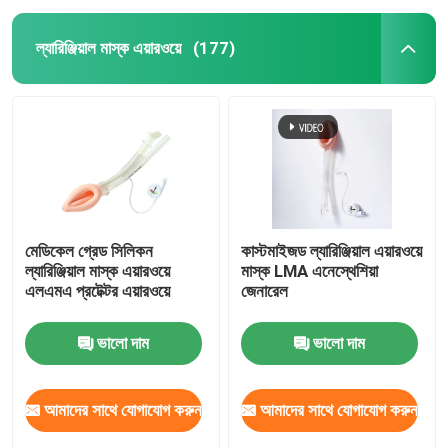
ল্যারিঞ্জিয়াল মাস্ক এয়ারওয়ে
(177)
মেডিকেল গ্রেড সিলিকন
কাস্টমাইজড ল্যারিঞ্জিয়াল এয়ারওয়ে
ল্যারিঞ্জিয়াল মাস্ক এয়ারওয়ে
মাস্ক LMA এনেস্থেশিয়া
এলএমএ প্রটেক্টর এয়ারওয়ে
জেনারেল
ভালো দাম
ভালো দাম
আমাদের সাথে যোগাযোগ করুন
আমাদের সাথে যোগাযোগ করুন