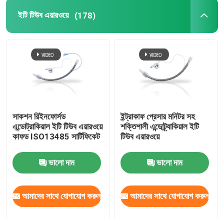
ইটি টিউব এয়ারওয়ে
(178)
OEM ক্যাথেটার
সাকশন রিইনফোর্সড
ইন্ট্রাকাফ প্রেসার মনিটর সহ
এন্ডোট্রাকিয়াল ইটি টিউব এয়ারওয়ে
শক্তিশালী এন্ডোট্র্যাকিয়াল ইটি
কাফড ISO13485 সার্টিফিকেট
টিউব এয়ারওয়ে
ভালো দাম
ভালো দাম
আমাদের সাথে যোগাযোগ করুন
আমাদের সাথে যোগাযোগ করুন