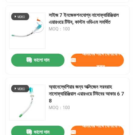
সাইজ 7 ইনজেকশনযোগ্য নাসোফ্যারিঞ্জিয়াল
এয়ারওয়ে টিউব, কাস্টম ওডিএম সমর্থিত
MOQ：100
আমাদের সাথে যোগাযোগ
ভালো দাম
করুন
অ্যানেস্থেশিয়ার জন্য অক্সিজেন সরবরাহ
নাসোফ্যারিঞ্জিয়াল এয়ারওয়ে টিউবের আকার 6 7
8
MOQ：100
আমাদের সাথে যোগাযোগ
ভালো দাম