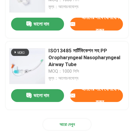
মূল্য：আলোচনাযোগ্য
ইটি টিউব এয়ারওয়ে
আমাদের সাথে যোগাযোগ
ভালো দাম
করুন
ল্যারিঞ্জিয়াল মাস্ক এয়ারওয়ে
ISO13485 সার্টিফিকেশন সহ PP
নাসোফ্যারিঞ্জিয়াল এয়ারওয়ে টিউব
Oropharyngeal Nasopharyngeal
Airway Tube
MOQ：1000 পিসি
নিষ্পত্তিযোগ্য এন্ডোট্র্যাকিয়াল টিউব
মূল্য：আলোচনাযোগ্য
আমাদের সাথে যোগাযোগ
ডাবল লুমেন ব্রঙ্কিয়াল টিউব
ভালো দাম
করুন
এয়ারওয়ে প্রেসার মনিটর
আরো দেখুন
কাফ প্রেসার ম্যানোমিটার