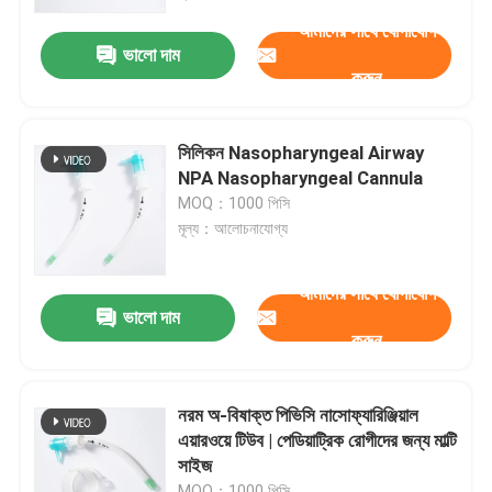
আমাদের সাথে যোগাযোগ
ভালো দাম
আমাদের সম্পর্কে
করুন
কারখানা ভ্রমণ
সিলিকন Nasopharyngeal Airway
NPA Nasopharyngeal Cannula
মান নিয়ন্ত্রণ
MOQ：1000 পিসি
মূল্য：আলোচনাযোগ্য
আমাদের সাথে যোগাযোগ করুন
আমাদের সাথে যোগাযোগ
ভালো দাম
করুন
খবর
সব ক্ষেত্রেই
নরম অ-বিষাক্ত পিভিসি নাসোফ্যারিঞ্জিয়াল
এয়ারওয়ে টিউব | পেডিয়াট্রিক রোগীদের জন্য মাল্টি
সাইজ
উদ্ধৃতির জন্য আবেদন
MOQ：1000 পিসি