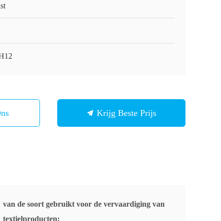
st
-H12
Ons
Krijg Beste Prijs
van de soort gebruikt voor de vervaardiging van
textielproducten: