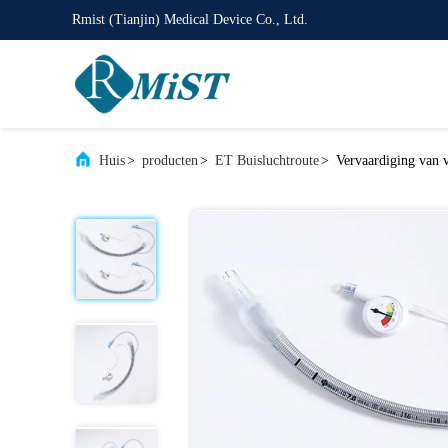
Rmist (Tianjin) Medical Device Co., Ltd.
Huis
>
producten
>
ET Buisluchtroute
>
Vervaardiging van 