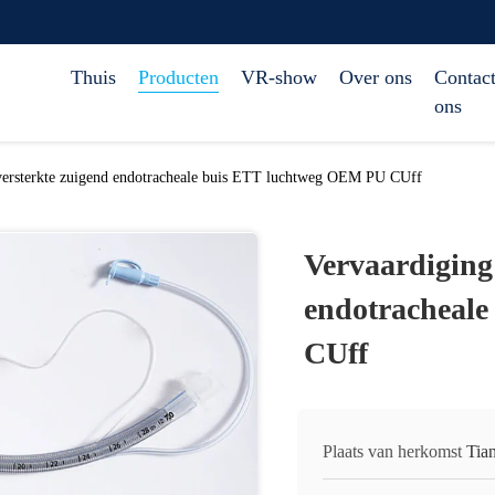
Thuis
Producten
VR-show
Over ons
Contact
ons
versterkte zuigend endotracheale buis ETT luchtweg OEM PU CUff
Vervaardiging
endotracheal
CUff
Plaats van herkomst
Tian