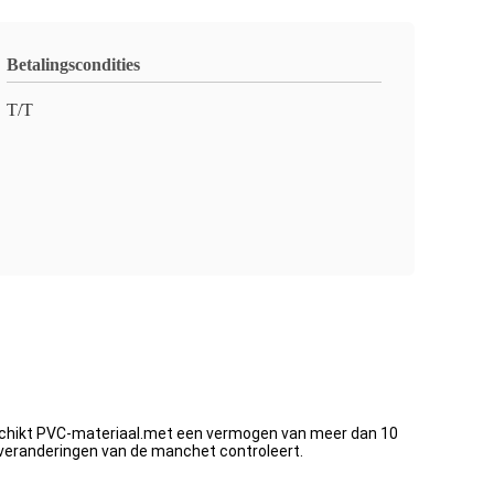
Betalingscondities
T/T
schikt PVC-materiaal.met een vermogen van meer dan 10
kveranderingen van de manchet controleert.