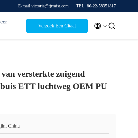
E-mail victoria@tjrmist.com
TEL. 86-22-58351817
eer


Verzoek Een Citaat
 van versterkte zuigend
e buis ETT luchtweg OEM PU
jin, China