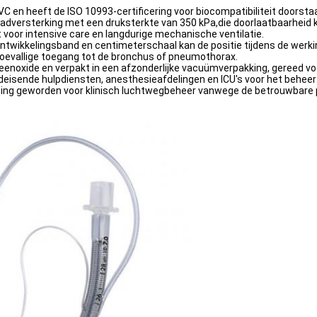
 en heeft de ISO 10993-certificering voor biocompatibiliteit doorsta
aadversterking met een druksterkte van 350 kPa,die doorlaatbaarheid
kt voor intensive care en langdurige mechanische ventilatie.
twikkelingsband en centimeterschaal kan de positie tijdens de werki
toevallige toegang tot de bronchus of pneumothorax.
eenoxide en verpakt in een afzonderlijke vacuümverpakking, gereed v
oedeisende hulpdiensten, anesthesieafdelingen en ICU's voor het behee
ossing geworden voor klinisch luchtwegbeheer vanwege de betrouwbare