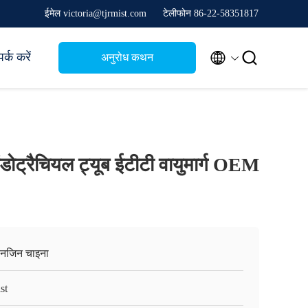
ईमेल victoria@tjrmist.com
टेलीफोन 86-22-58351817


र्क करें
अनुरोध कथन
डोट्रैचियल ट्यूब ईटीटी वायुमार्ग OEM
ानजिन चाइना
st