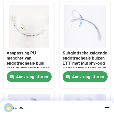
Over ons
Fabrieksreis
Kwaliteitscontrole
Aanpassing PU
Subglotische zuigende
manchet van
endotracheale buizen
Contacteer ons
endotracheale buis
ETT met Murphy-oog
met drukmeter binnen
hoge volume lage druk
de manchet
manchet
Aanvraag sturen
Aanvraag sturen
Vraag een offerte aan
ET Buisluchtroute
sales
Laryngeal Maskerluchtroute