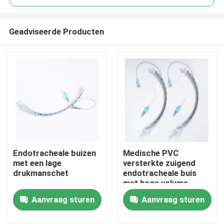
Geadviseerde Producten
Endotracheale buizen
Medische PVC
Thuis
met een lage
versterkte zuigend
drukmanschet
endotracheale buis
met hoge volume
Producten
manchet ETT PU met
Aanvraag sturen
Aanvraag sturen
drukmeter
VR-show