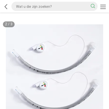
2
/
3