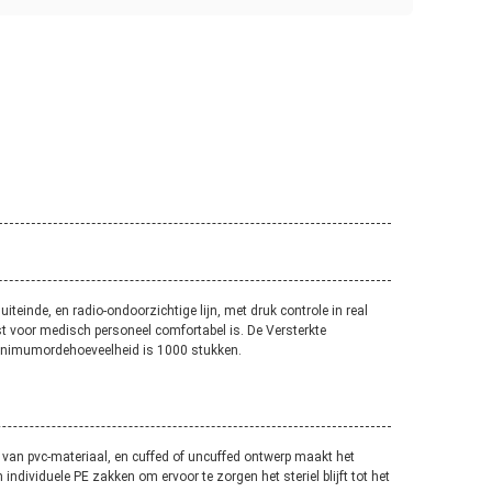
iteinde, en radio-ondoorzichtige lijn, met druk controle in real
st voor medisch personeel comfortabel is. De Versterkte
 minimumordehoeveelheid is 1000 stukken.
van pvc-materiaal, en cuffed of uncuffed ontwerp maakt het
individuele PE zakken om ervoor te zorgen het steriel blijft tot het