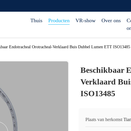
Thuis
Producten
VR-show
Over ons
C
o
kbaar Endotracheal Orotracheal-Verklaard Buis Dubbel Lumen ETT ISO13485
Beschikbaar E
Verklaard Bu
ISO13485
Plaats van herkomst
Tian