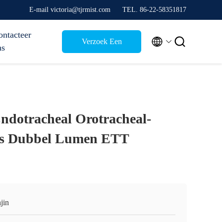
E-mail victoria@tjrmist.com
TEL. 86-22-58351817
ontacteer


Verzoek Een
ns
Citaat
ndotracheal Orotracheal-
is Dubbel Lumen ETT
jin