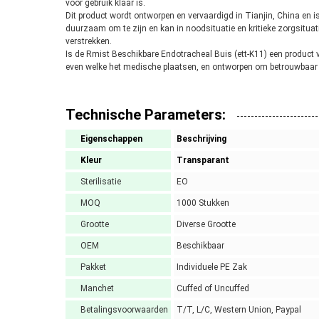
voor gebruik klaar is.
Dit product wordt ontworpen en vervaardigd in Tianjin, China en 
duurzaam om te zijn en kan in noodsituatie en kritieke zorgsitu
verstrekken.
Is de Rmist Beschikbare Endotracheal Buis (ett-K11) een product 
even welke het medische plaatsen, en ontworpen om betrouwbaar lu
Technische Parameters:
Eigenschappen
Beschrijving
Kleur
Transparant
Sterilisatie
EO
MOQ
1000 Stukken
Grootte
Diverse Grootte
OEM
Beschikbaar
Pakket
Individuele PE Zak
Manchet
Cuffed of Uncuffed
Betalingsvoorwaarden
T/T, L/C, Western Union, Paypal