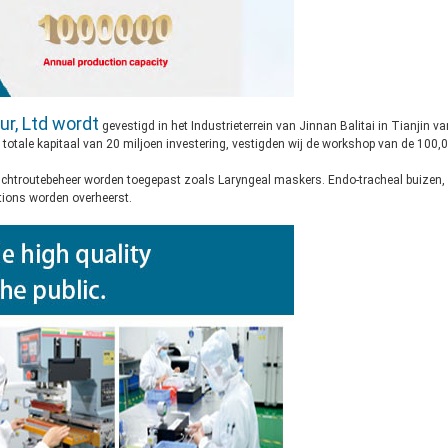
ur, Ltd wordt
gevestigd in het Industrieterrein van Jinnan Balitai in Tianjin va
 totale kapitaal van 20 miljoen investering, vestigden wij de workshop van de 100,
luchtroutebeheer worden toegepast zoals Laryngeal maskers. Endo-tracheal buizen
tions worden overheerst.