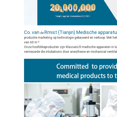
Co. van
Rmist (Tianjin) Medische apparatu
de
productie marketing op technologie gebaseerd en verkoop. Met het
van 60 m ²
Onze hoofddieproducten zijn Klasseni/ll medische apparaten in 
vernieuwde die intubations door anesthesie en michanical ventila