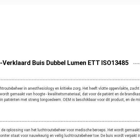
l-Verklaard Buis Dubbel Lumen ETT ISO13485
routebeheer in anesthesiology en kritieke zorg. Het heeft vlotte oppervlakte, zacht u
t wordt gemaakt van hoogte - kwaliteitsmateriaal, dat voor de patiënt en de brandka
 in patiënten met streng longoedeem. OEM is beschikbaar voor dit product, en de
t de oplossing van het luchtroutebeheer voor medische beroeps. Het wordt gemaakt 
niter staat voor nauwkeurig en veilig luchtroutebeheer toe. De buis wordt verpakt in 