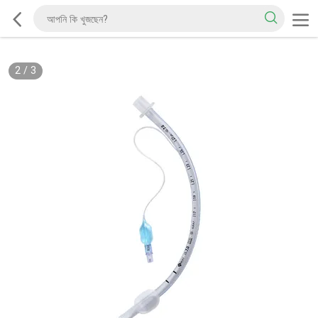
2
/
3