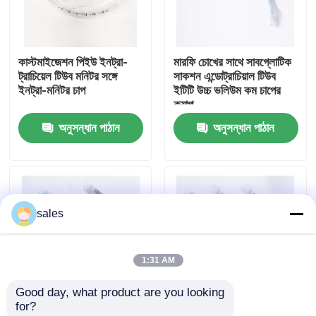
আমাদের সম্পর্কে
কাস্টমাইজেশন পিইউ ইনট্রা-
মারফি চোখের সাথে সাবগ্লোটিক
ট্রাচিয়েল টিউব মনিটর সঙ্গে
সাকশন এন্ডোট্রাচিয়াল টিউব
কারখানা ভ্রমণ
ইনট্রা-মনিটর চাপ
ইটিটি উচ্চ ভলিউম কম চাপের
ক্যাপ
অনুসন্ধান পাঠান
অনুসন্ধান পাঠান
মান নিয়ন্ত্রণ
আমাদের সাথে যোগাযোগ করুন
sales
উদ্ধৃতির জন্য আবেদন
1:31 AM
ইটি টিউব এয়ারওয়ে
Good day, what product are you looking 
for?
ল্যারিঞ্জিয়াল মাস্ক এয়ারওয়ে
মেডিকেল গ্রেড পিভিসি
ডিসপোজেবল ইও স্টেরিলাইজড