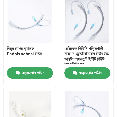
নিম্ন চাপের ক্যানফ
মেডিকেল পিভিসি শক্তিশালী
Endotracheal টিউব
সাকশন এন্ডোট্রাচিয়েল টিউব উচ্চ
ভলিউম ম্যানচেট ইটিটি পিইউ
চাপ মনিটর সহ
অনুসন্ধান পাঠান
অনুসন্ধান পাঠান
বাড়ি
পণ্য
VR প্রদর্শন