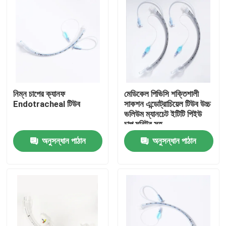
নিম্ন চাপের ক্যানফ
মেডিকেল পিভিসি শক্তিশালী
Endotracheal টিউব
সাকশন এন্ডোট্রাচিয়েল টিউব উচ্চ
ভলিউম ম্যানচেট ইটিটি পিইউ
চাপ মনিটর সহ
অনুসন্ধান পাঠান
অনুসন্ধান পাঠান
বাড়ি
পণ্য
VR প্রদর্শন