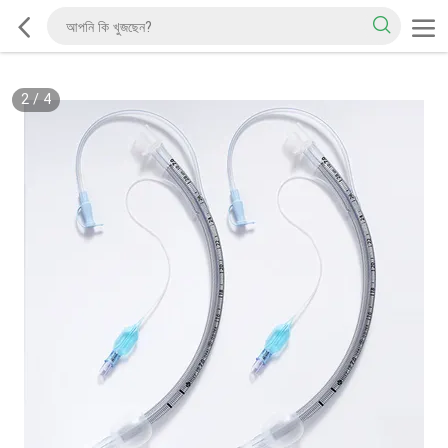
2
/
4