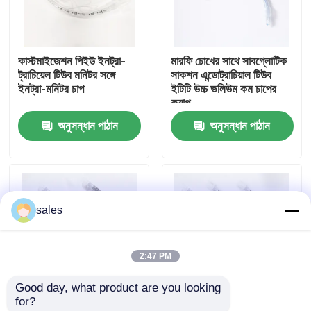
আমাদের সম্পর্কে
কাস্টমাইজেশন পিইউ ইনট্রা-
মারফি চোখের সাথে সাবগ্লোটিক
ট্রাচিয়েল টিউব মনিটর সঙ্গে
সাকশন এন্ডোট্রাচিয়াল টিউব
কারখানা ভ্রমণ
ইনট্রা-মনিটর চাপ
ইটিটি উচ্চ ভলিউম কম চাপের
ক্যাপ
অনুসন্ধান পাঠান
অনুসন্ধান পাঠান
মান নিয়ন্ত্রণ
আমাদের সাথে যোগাযোগ করুন
sales
উদ্ধৃতির জন্য আবেদন
2:47 PM
ইটি টিউব এয়ারওয়ে
Good day, what product are you looking 
for?
ল্যারিঞ্জিয়াল মাস্ক এয়ারওয়ে
মেডিকেল গ্রেড পিভিসি
ডিসপোজেবল ইও স্টেরিলাইজড