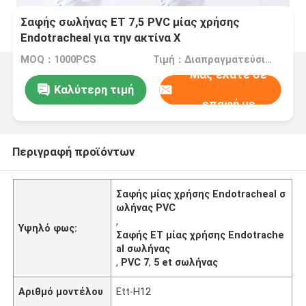
Σαφής σωλήνας ET 7,5 PVC μίας χρήσης
Endotracheal για την ακτίνα X
MOQ：1000PCS
Τιμή：Διαπραγματεύσιμα
Μας ελάτε σε
Καλύτερη τιμή
επαφή με
Περιγραφή προϊόντων
Σαφής μίας χρήσης Endotracheal σ
ωλήνας PVC
,
Υψηλό φως:
Σαφής ET μίας χρήσης Endotrache
al σωλήνας
,
PVC 7
,
5 et σωλήνας
Αριθμό μοντέλου
Ett-H12