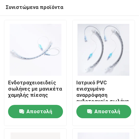
Συνιστώμενα προϊόντα
Ενδοτραχειοειδείς
Ιατρικό PVC
σωλήνες με μανικέτα
ενισχυμένο
χαμηλής πίεσης
αναρρόφηση
Αρχική Σελίδα
ενδοτραχείο σωλήνα
με υψηλού όγκου
Αποστολή
Αποστολή
μανσέτα ETT PU με
Προϊόντα
μέτρηση πίεσης
ερώτησης
ερώτησης
Εμφάνιση VR