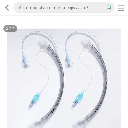
2
/
4