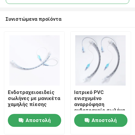
Συνιστώμενα προϊόντα
Ενδοτραχειοειδείς
Ιατρικό PVC
Αρχική Σελίδα
σωλήνες με μανικέτα
ενισχυμένο
χαμηλής πίεσης
αναρρόφηση
ενδοτραχείο σωλήνα
Προϊόντα
με υψηλού όγκου
Αποστολή
Αποστολή
μανσέτα ETT PU με
μέτρηση πίεσης
ερώτησης
ερώτησης
Εμφάνιση VR