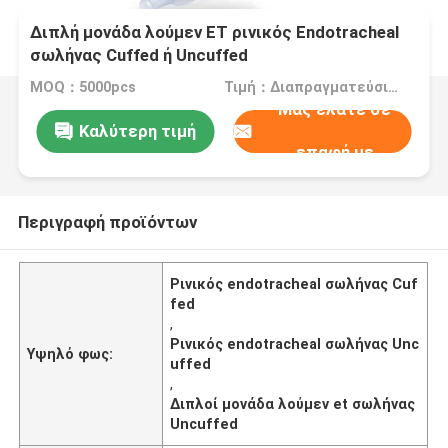
Διπλή μονάδα λούμεν ET ρινικός Endotracheal
σωλήνας Cuffed ή Uncuffed
MOQ：5000pcs
Τιμή：Διαπραγματεύσιμα
Μας ελάτε σε
Καλύτερη τιμή
επαφή με
Περιγραφή προϊόντων
Ρινικός endotracheal σωλήνας Cuf
fed
,
Ρινικός endotracheal σωλήνας Unc
Υψηλό φως:
uffed
,
Διπλοί μονάδα λούμεν et σωλήνας
Uncuffed