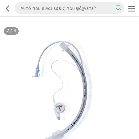
2
/
4