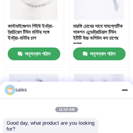
আমাদের সম্পর্কে
কাস্টমাইজেশন পিইউ ইনট্রা-
মারফি চোখের সাথে সাবগ্লোটিক
ট্রাচিয়েল টিউব মনিটর সঙ্গে
সাকশন এন্ডোট্রাচিয়াল টিউব
কারখানা ভ্রমণ
ইনট্রা-মনিটর চাপ
ইটিটি উচ্চ ভলিউম কম চাপের
ক্যাপ
অনুসন্ধান পাঠান
অনুসন্ধান পাঠান
মান নিয়ন্ত্রণ
আমাদের সাথে যোগাযোগ করুন
sales
উদ্ধৃতির জন্য আবেদন
11:10 AM
ইটি টিউব এয়ারওয়ে
Good day, what product are you looking 
for?
ল্যারিঞ্জিয়াল মাস্ক এয়ারওয়ে
মেডিকেল গ্রেড পিভিসি
ডিসপোজেবল ইও স্টেরিলাইজড