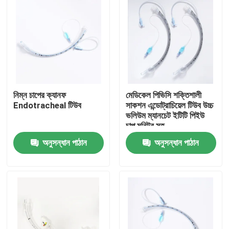
নিম্ন চাপের ক্যানফ
মেডিকেল পিভিসি শক্তিশালী
Endotracheal টিউব
সাকশন এন্ডোট্রাচিয়েল টিউব উচ্চ
ভলিউম ম্যানচেট ইটিটি পিইউ
চাপ মনিটর সহ
অনুসন্ধান পাঠান
অনুসন্ধান পাঠান
বাড়ি
পণ্য
VR প্রদর্শন