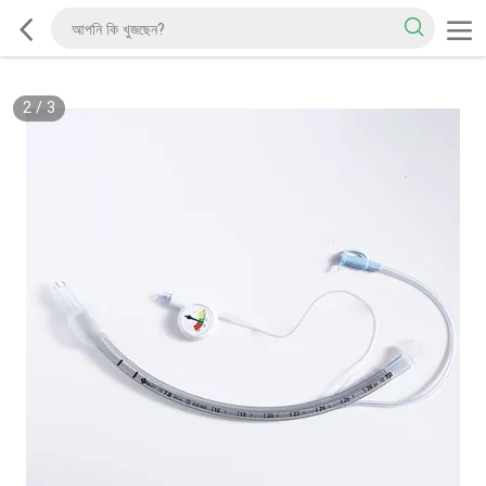
2
/
3