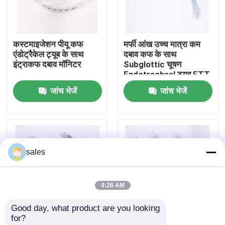
हमारे बारे में
कस्टमाइजेशन पीयू कफ
मर्फी आंख उच्च मात्रा कम
एंडोट्रैकेल ट्यूब के साथ
दबाव कफ के साथ
फैक्टरी यात्रा
इंट्राकफ दबाव मॉनिटर
Subglottic चूषण
Endotracheal ट्यूब ETT
जांच भेजें
जांच भेजें
गुणवत्ता नियंत्रण
हमसे संपर्क करें
sales
एक बोली का अनुरोध
4:26 AM
ईटी ट्यूब एयरवे
Good day, what product are you looking 
for?
स्वरयंत्र मुखौटा वायुमार्ग
मेडिकल ग्रेड पीवीसी
विभिन्न आकारों में डिस्पोजेबल