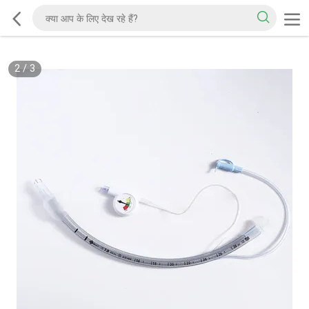
2
/
3