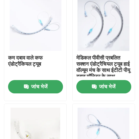
कम दबाव वाले कफ
मेडिकल पीवीसी प्रबलित
एंडोट्रैकियल ट्यूब
सक्शन एंडोट्रैचियल ट्यूब हाई
वॉल्यूम मंच के साथ ईटीटी पीयू
दबाव मॉनिटर के साथ
जांच भेजें
जांच भेजें
होम
उत्पाद
वीआर दिखाएँ