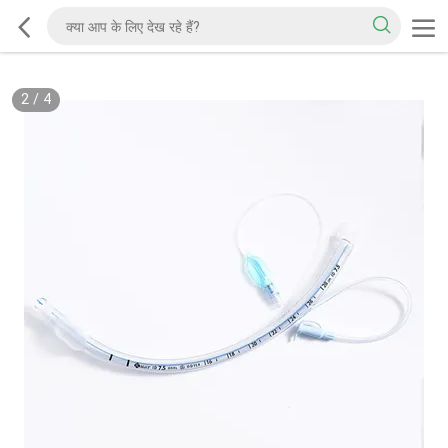
2
/
4