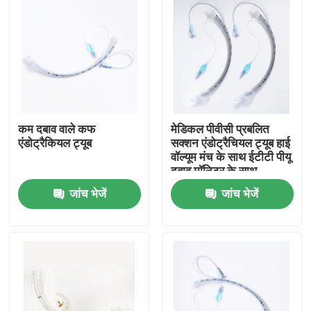
कम दबाव वाले कफ
मेडिकल पीवीसी प्रबलित
एंडोट्रैकियल ट्यूब
सक्शन एंडोट्रैचियल ट्यूब हाई
वॉल्यूम मंच के साथ ईटीटी पीयू
दबाव मॉनिटर के साथ
जांच भेजें
जांच भेजें
होम
उत्पाद
वीआर दिखाएँ