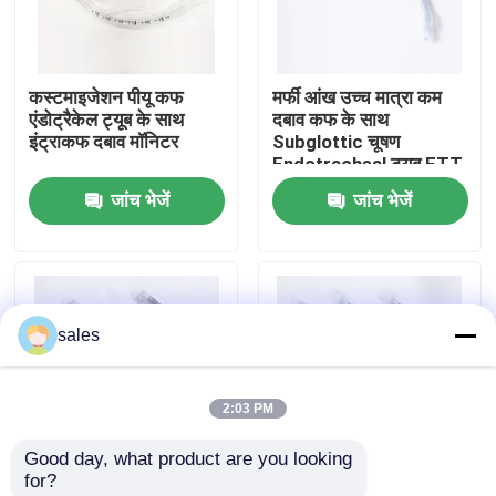
हमारे बारे में
कस्टमाइजेशन पीयू कफ
मर्फी आंख उच्च मात्रा कम
एंडोट्रैकेल ट्यूब के साथ
दबाव कफ के साथ
फैक्टरी यात्रा
इंट्राकफ दबाव मॉनिटर
Subglottic चूषण
Endotracheal ट्यूब ETT
जांच भेजें
जांच भेजें
गुणवत्ता नियंत्रण
हमसे संपर्क करें
sales
एक बोली का अनुरोध
2:03 PM
ईटी ट्यूब एयरवे
Good day, what product are you looking 
for?
स्वरयंत्र मुखौटा वायुमार्ग
मेडिकल ग्रेड पीवीसी
विभिन्न आकारों में डिस्पोजेबल