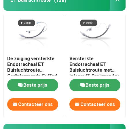
ET Buisluchtroute
(158)
Videointubatieapparaten
Oropharyngeal Luchtroutebuis
Persoonlijk beschermingsmiddelppe
De zuiging versterkte
Versterkte
Endotracheal ET
Endotracheal ET
Verdoofingsmiddelen
Buisluchtroute
Buisluchtroute met
Gediplomeerde Cuffed
Intracuff-Drukmonitor
ISO13485
Beste prijs
Beste prijs
Endotracheale buiscomponenten
Contacteer ons
Contacteer ons
OEM-katheters