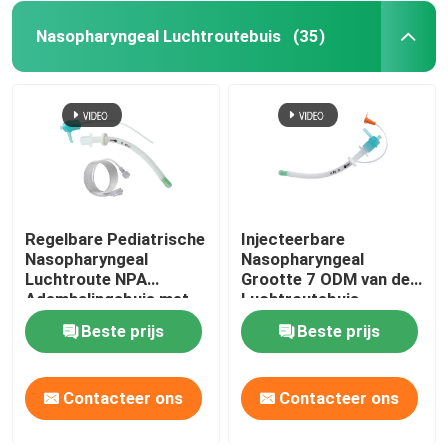
Nasopharyngeal Luchtroutebuis
(35)
Regelbare Pediatrische
Injecteerbare
Nasopharyngeal
Nasopharyngeal
Luchtroute NPA
Grootte 7 ODM van de
Ademhalingsbuis met
Luchtroutebuis
Zacht Uiteinde
Beste prijs
Beste prijs
Contacteer ons
Contacteer ons