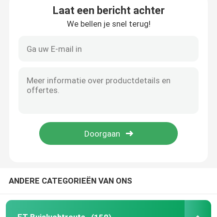
Laat een bericht achter
We bellen je snel terug!
Nasopharyngeal Luchtroutebuis
Beschikbare Endotracheal Buis
Dubbele Lumen Luchtpijptak
De Monitor van de luchtroutedruk
De Manometer van de manchetdruk
Bronchiale Blocker Buis
ANDERE CATEGORIEËN VAN ONS
Zuig katheter