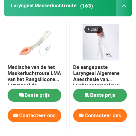
Laryngeal Maskerluchtroute
(163)
Medische van de het
De aangepaste
Maskerluchtroute LMA
Laryngeal Algemene
van het Rangsilicone
Anesthesie van
Laryngeal de
Luchtroutemaskers
Beschermerluchtroute
LMA
Beste prijs
Beste prijs
Contacteer ons
Contacteer ons