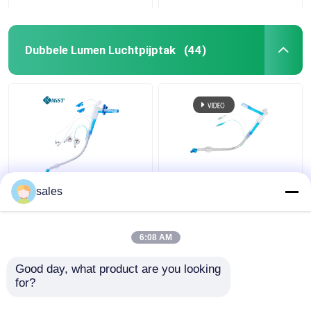
Dubbele Lumen Luchtpijptak
(44)
Van het Lumencuffed
ODM Cuffed Dubbele
sales
Tracheostomy van ICU
Lumen Luchtpijptak
Dubbele Cannula van de
voor Tracheostomy
de Buistrachee
6:08 AM
Beste prijs
Beste prijs
Good day, what product are you looking 
for?
Contacteer ons
Contacteer ons