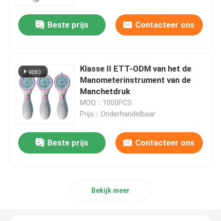
Beste prijs
Contacteer ons
Over ons
Fabrieksreis
Klasse II ETT-ODM van het de
Manometerinstrument van de
Kwaliteitscontrole
Manchetdruk
MOQ：1000PCS
Prijs：Onderhandelbaar
Contacteer ons
Beste prijs
Contacteer ons
Vraag een offerte aan
ET Buisluchtroute
Bekijk meer
Laryngeal Maskerluchtroute