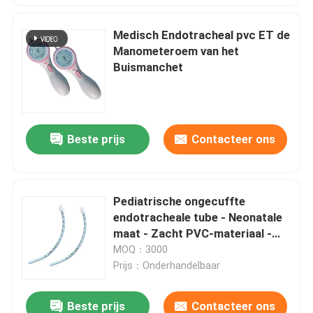
Medisch Endotracheal pvc ET de
Manometeroem van het
Buismanchet
Beste prijs
Contacteer ons
Pediatrische ongecuffte
endotracheale tube - Neonatale
maat - Zacht PVC-materiaal -
ISO CE
MOQ：3000
Prijs：Onderhandelbaar
Beste prijs
Contacteer ons