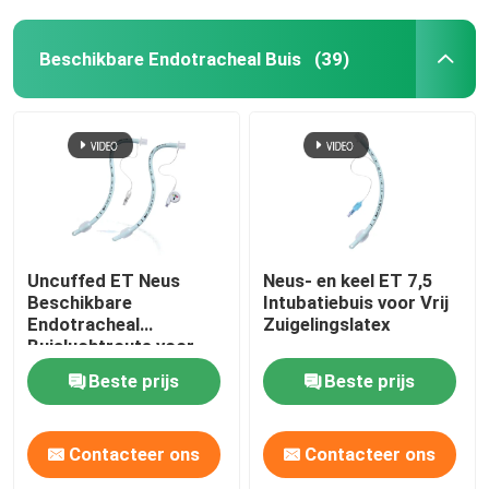
Beschikbare Endotracheal Buis
(39)
Uncuffed ET Neus
Neus- en keel ET 7,5
Beschikbare
Intubatiebuis voor Vrij
Endotracheal
Zuigelingslatex
Buisluchtroute voor
Chirurgische OEM
Beste prijs
Beste prijs
Contacteer ons
Contacteer ons