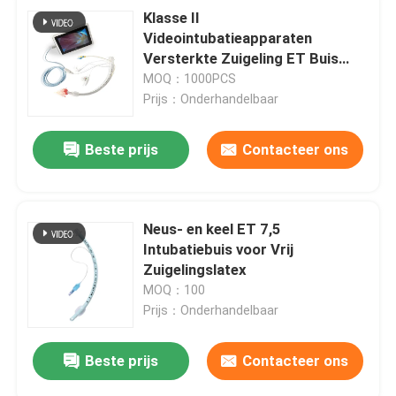
Klasse II
Videointubatieapparaten
Versterkte Zuigeling ET Buis
7.0#
MOQ：1000PCS
Prijs：Onderhandelbaar
Beste prijs
Contacteer ons
Neus- en keel ET 7,5
Intubatiebuis voor Vrij
Zuigelingslatex
MOQ：100
Prijs：Onderhandelbaar
Beste prijs
Contacteer ons