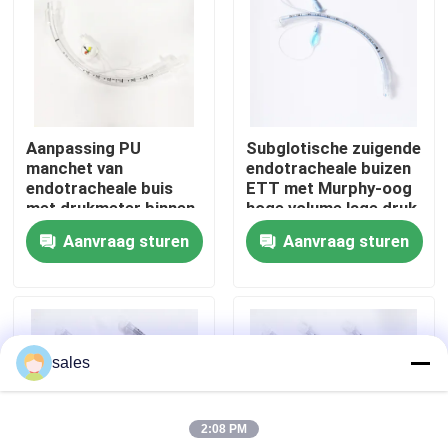
Over ons
Fabrieksreis
Aanpassing PU
Subglotische zuigende
manchet van
endotracheale buizen
Kwaliteitscontrole
endotracheale buis
ETT met Murphy-oog
met drukmeter binnen
hoge volume lage druk
de manchet
manchet
Aanvraag sturen
Aanvraag sturen
Contacteer ons
Vraag een offerte aan
sales
ET Buisluchtroute
2:08 PM
Laryngeal Maskerluchtroute