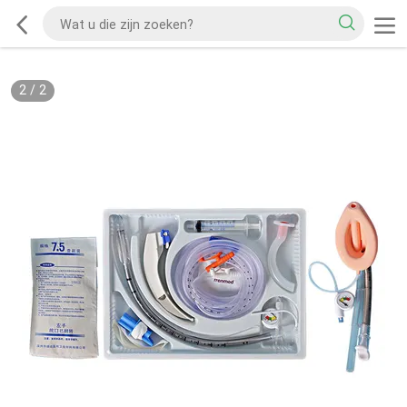
2
/
2