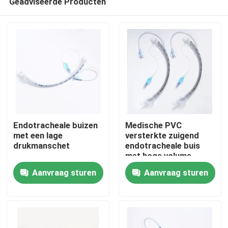
Geadviseerde Producten
Endotracheale buizen
Medische PVC
met een lage
versterkte zuigend
drukmanschet
endotracheale buis
met hoge volume
Thuis
manchet ETT PU met
Aanvraag sturen
Aanvraag sturen
drukmeter
Producten
VR-show