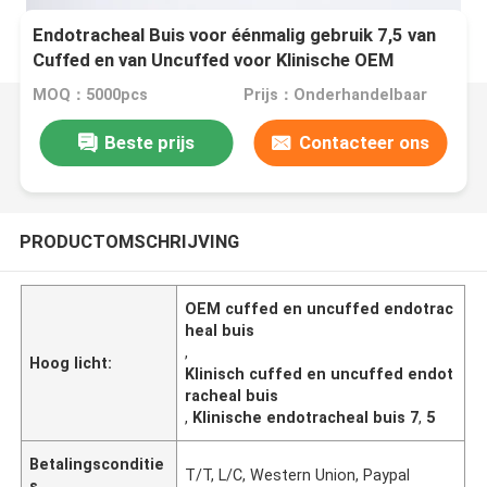
Endotracheal Buis voor éénmalig gebruik 7,5 van
Cuffed en van Uncuffed voor Klinische OEM
MOQ：5000pcs
Prijs：Onderhandelbaar
Beste prijs
Contacteer ons
PRODUCTOMSCHRIJVING
OEM cuffed en uncuffed endotrac
heal buis
,
Hoog licht:
Klinisch cuffed en uncuffed endot
racheal buis
,
Klinische endotracheal buis 7
,
5
Betalingsconditie
T/T, L/C, Western Union, Paypal
s