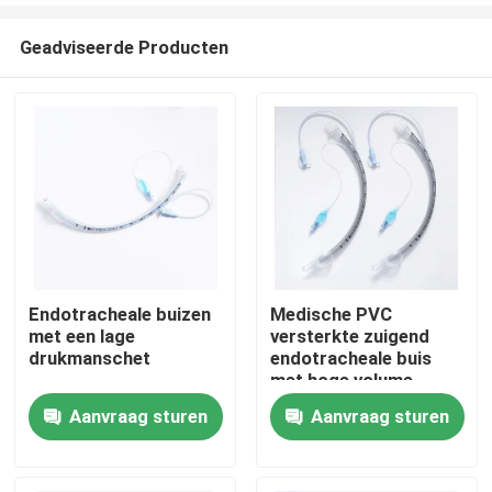
Geadviseerde Producten
Endotracheale buizen
Medische PVC
met een lage
versterkte zuigend
Thuis
drukmanschet
endotracheale buis
met hoge volume
manchet ETT PU met
Aanvraag sturen
Aanvraag sturen
Producten
drukmeter
VR-show