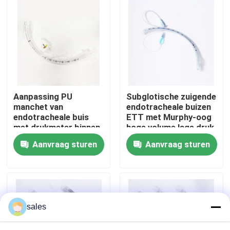
Over ons
Fabrieksreis
Kwaliteitscontrole
Aanpassing PU
Subglotische zuigende
manchet van
endotracheale buizen
endotracheale buis
ETT met Murphy-oog
Contacteer ons
met drukmeter binnen
hoge volume lage druk
de manchet
manchet
Aanvraag sturen
Aanvraag sturen
Vraag een offerte aan
ET Buisluchtroute
sales
Laryngeal Maskerluchtroute