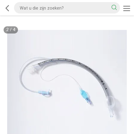
2
/
4