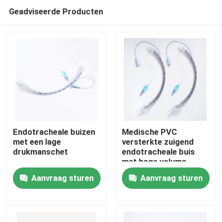
Geadviseerde Producten
Endotracheale buizen
Medische PVC
met een lage
versterkte zuigend
drukmanschet
endotracheale buis
Thuis
met hoge volume
manchet ETT PU met
Aanvraag sturen
Aanvraag sturen
drukmeter
Producten
VR-show