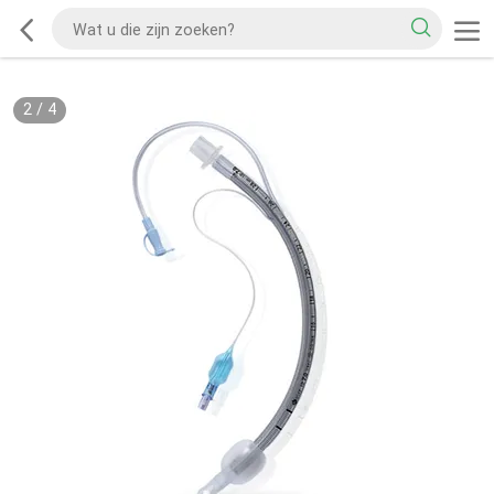
2
/
4