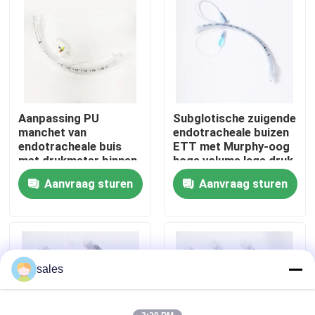
Over ons
Fabrieksreis
Aanpassing PU
Subglotische zuigende
Kwaliteitscontrole
manchet van
endotracheale buizen
endotracheale buis
ETT met Murphy-oog
met drukmeter binnen
hoge volume lage druk
Contacteer ons
de manchet
manchet
Aanvraag sturen
Aanvraag sturen
Vraag een offerte aan
ET Buisluchtroute
sales
Laryngeal Maskerluchtroute