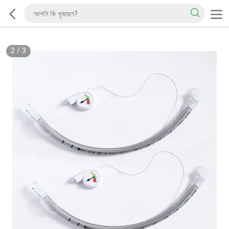
2
/
3