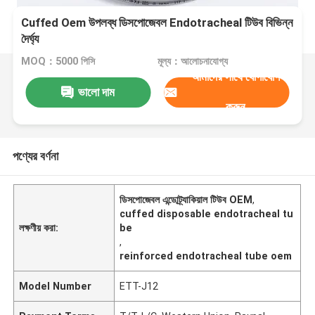
Cuffed Oem উপলব্ধ ডিসপোজেবল Endotracheal টিউব বিভিন্ন
দৈর্ঘ্য
MOQ：5000 পিসি
মূল্য：আলোচনাযোগ্য
আমাদের সাথে যোগাযোগ
ভালো দাম
করুন
পণ্যের বর্ণনা
ডিসপোজেবল এন্ডোট্র্যাকিয়াল টিউব OEM
,
cuffed disposable endotracheal tu
লক্ষণীয় করা:
be
,
reinforced endotracheal tube oem
Model Number
ETT-J12