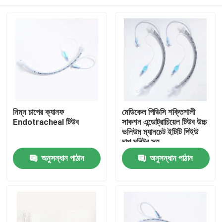
নিম্ন চাপের ক্যানফ
মেডিকেল পিভিসি শক্তিশালী
Endotracheal টিউব
সাকশন এন্ডোট্রাচিয়েল টিউব উচ্চ
ভলিউম ম্যানচেট ইটিটি পিইউ
চাপ মনিটর সহ
বাড়ি
অনুসন্ধান পাঠান
অনুসন্ধান পাঠান
পণ্য
VR প্রদর্শন