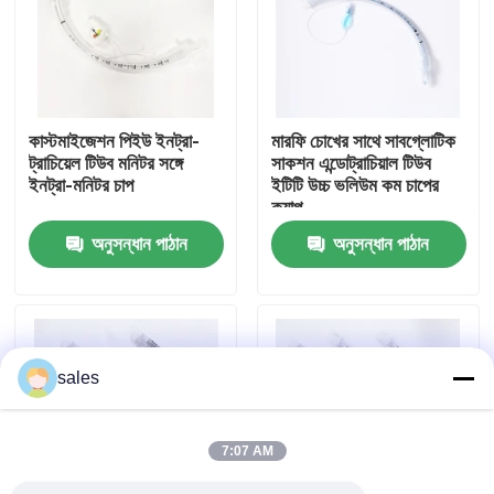
আমাদের সম্পর্কে
কারখানা ভ্রমণ
কাস্টমাইজেশন পিইউ ইনট্রা-
মারফি চোখের সাথে সাবগ্লোটিক
ট্রাচিয়েল টিউব মনিটর সঙ্গে
সাকশন এন্ডোট্রাচিয়াল টিউব
ইনট্রা-মনিটর চাপ
ইটিটি উচ্চ ভলিউম কম চাপের
মান নিয়ন্ত্রণ
ক্যাপ
অনুসন্ধান পাঠান
অনুসন্ধান পাঠান
আমাদের সাথে যোগাযোগ করুন
উদ্ধৃতির জন্য আবেদন
sales
ইটি টিউব এয়ারওয়ে
7:07 AM
ল্যারিঞ্জিয়াল মাস্ক এয়ারওয়ে