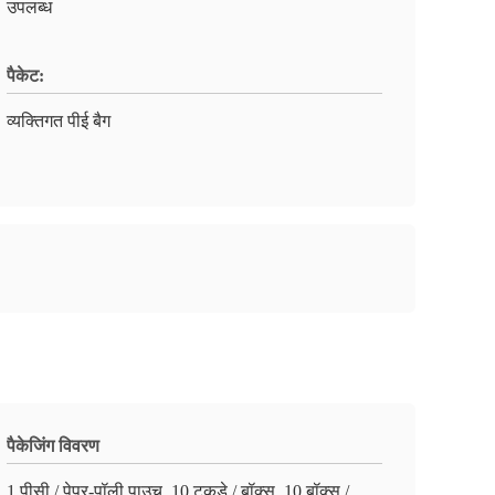
उपलब्ध
पैकेट:
व्यक्तिगत पीई बैग
पैकेजिंग विवरण
1 पीसी / पेपर-पॉली पाउच, 10 टुकड़े / बॉक्स, 10 बॉक्स /