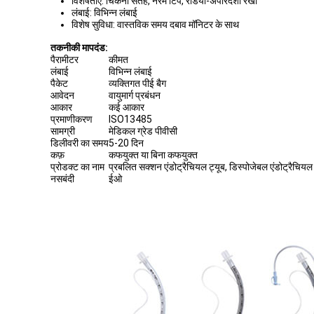
विशेषताएं: चिकनी सतह, नरम टिप, रेडियो-अपारदर्शी रेखा
लंबाई: विभिन्न लंबाई
विशेष सुविधा: वास्तविक समय दबाव मॉनिटर के साथ
तकनीकी मापदंड:
पैरामीटर
कीमत
लंबाई
विभिन्न लंबाई
पैकेट
व्यक्तिगत पीई बैग
आवेदन
वायुमार्ग प्रबंधन
आकार
कई आकार
प्रमाणीकरण
ISO13485
सामग्री
मेडिकल ग्रेड पीवीसी
डिलीवरी का समय
5-20 दिन
कफ़
कफयुक्त या बिना कफयुक्त
प्रोडक्ट का नाम
प्रबलित सक्शन एंडोट्रैचियल ट्यूब, डिस्पोजेबल एंडोट्रैचियल 
नसबंदी
ईओ