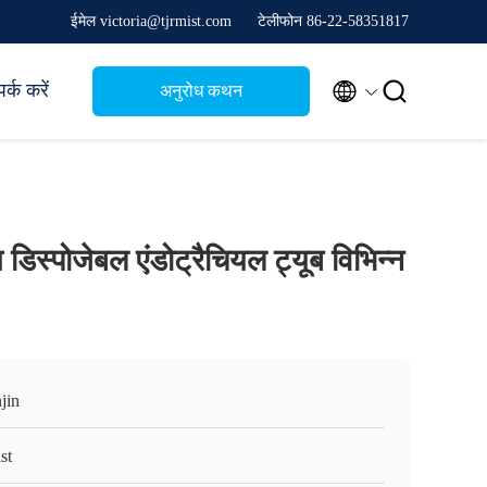
ईमेल victoria@tjrmist.com
टेलीफोन 86-22-58351817


र्क करें
अनुरोध कथन
िस्पोजेबल एंडोट्रैचियल ट्यूब विभिन्न
jin
st