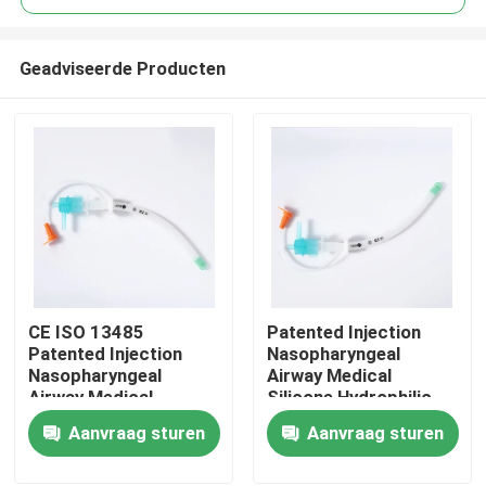
Geadviseerde Producten
CE ISO 13485
Patented Injection
Thuis
Patented Injection
Nasopharyngeal
Nasopharyngeal
Airway Medical
Airway Medical
Silicone Hydrophilic
Producten
Silicone Hydrophilic
coating CE ISO
Aanvraag sturen
Aanvraag sturen
coating OEM ODM
Certification
VR-show