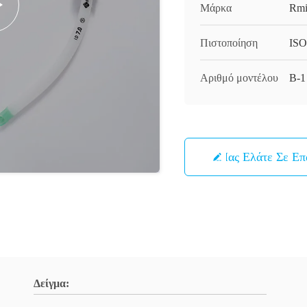
Μάρκα
Rmi
Πιστοποίηση
ISO
Αριθμό μοντέλου
Β-1
Μας Ελάτε Σε Ε
Δείγμα: