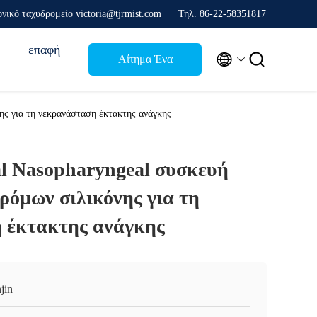
νικό ταχυδρομείο victoria@tjrmist.com
Τηλ. 86-22-58351817
επαφή


Αίτημα Ένα
απόσπασμα
ης για τη νεκρανάσταση έκτακτης ανάγκης
l Nasopharyngeal συσκευή
ρόμων σιλικόνης για τη
 έκτακτης ανάγκης
jin