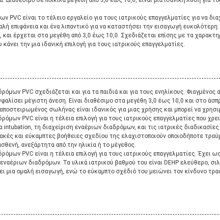
. Διαθέσιμο σε ποικίλα μεγέθη από 3,0 έως 10,0, είναι μια ιδανική λύση για τ
ν PVC είναι το τέλειο εργαλείο για τους ιατρικούς επαγγελματίες για να δι
αλή επιφάνεια και ένα λιπαντικό για να καταστήσει την εισαγωγή ευκολότερη. 
α, και έρχεται στα μεγέθη από 3,0 έως 10,0. Σχεδιάζεται επίσης με τα χαρακ
 κάνει την μια ιδανική επιλογή για τους ιατρικούς επαγγελματίες.
ρόμων PVC σχεδιάζεται και για τα παιδιά και για τους ενηλίκους. Φιαγμένος 
σφαλίσει μέγιστη άνεση. Είναι διαθέσιμο στα μεγέθη 3,0 έως 10,0 και στο άσπ
αποστειρωμένος σωλήνας είναι ιδανικός για μιας χρήσης και μπορεί να χρησιμ
ρόμων PVC είναι η τέλεια επιλογή για τους ιατρικούς επαγγελματίες που χρε
α intubation, τη διαχείριση εναέριων διαδρόμων, και τις ιατρικές διαδικασίε
ακές και εύκαμπτες βοήθειες σχεδίου της ελαχιστοποιούν οποιοδήποτε τραύμ
σθενή, ανεξάρτητα από την ηλικία ή το μέγεθος.
ρόμων PVC είναι η τέλεια επιλογή για τους ιατρικούς επαγγελματίες. Έχει ω
 εναέριων διαδρόμων. Τα υλικά ιατρικού βαθμού του είναι DEHP ελεύθερο, σιλ
ι μια ομαλή εισαγωγή, ενώ το εύκαμπτο σχέδιό του μειώνει τον κίνδυνο τραύ