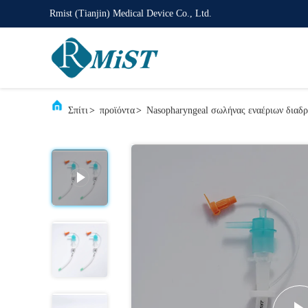
Rmist (Tianjin) Medical Device Co., Ltd.
Σπίτι
>
προϊόντα
>
Nasopharyngeal σωλήνας εναέριων διαδ