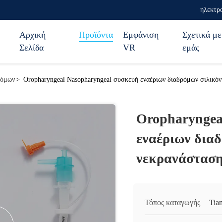
ηλεκτρο
Αρχική
Προϊόντα
Εμφάνιση
Σχετικά με
Σελίδα
VR
εμάς
ρόμων
>
Oropharyngeal Nasopharyngeal συσκευή εναέριων διαδρόμων σιλικόν
Oropharyngea
εναέριων διαδ
νεκρανάσταση
Τόπος καταγωγής
Tian