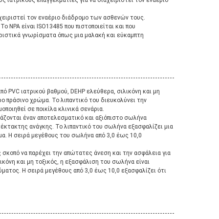
ους ιατρικούς επαγγελματίες για να διαχειριστεί τον εναέριο
αχειριστεί τον εναέριο διάδρομο των ασθενών τους.
Το NPA είναι ISO13485 που πιστοποιείται και που
τηριστικά γνωρίσματα όπως μια μαλακή και εύκαμπτη
από PVC ιατρικού βαθμού, DEHP ελεύθερα, σιλικόνη και μη
ρο πράσινο χρώμα. Το λιπαντικό του διευκολύνει την
οποιηθεί σε ποικίλα κλινικά σενάρια.
ιάζονται έναν αποτελεσματικό και αξιόπιστο σωλήνα
ς έκτακτης ανάγκης. Το λιπαντικό του σωλήνα εξασφαλίζει μια
α. Η σειρά μεγέθους του σωλήνα από 3,0 έως 10,0
ς σκοπό να παρέχει την απώτατες άνεση και την ασφάλεια για
ικόνη και μη τοξικός, η εξασφάλιση του σωλήνα είναι
ματος. Η σειρά μεγέθους από 3,0 έως 10,0 εξασφαλίζει ότι