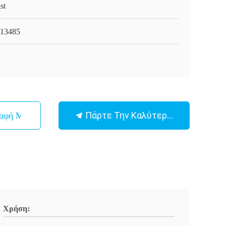
st
13485
Πάρτε Την Καλύτερη Τιμή
παφή Με
Χρήση: