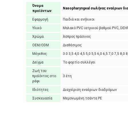
Όνομα
Nasopharyngeal σωλήνας εναέριων δ
προϊόντων
Εφαρμογή
Παιδιά και ενήλικοι
Υλικό
Μαλακό PVC ιατρικού βαθμού PVC, DEHP 
Χρώμα
Άσπρος πράσινος
OEM/ODM
Διαθέσιμος
Μέγεθος
3.0 3,5 4,0 4,5 5,0 5,5 6,0 6,5 7,0 7,5 8,0 8
Δείγμα
Το φορτίο συλλέγει
Ζωή του
προϊόντος στο
3 έτη
ράφι
Ιδιότητες
Διαχείριση εναέριων διαδρόμων
Συσκευασία
Μεμονωμένη τσάντα PE