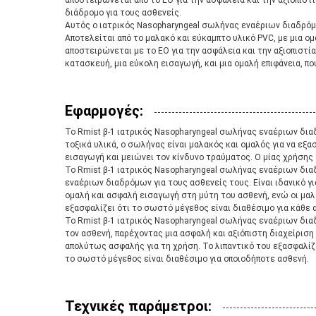
αποστειρώνεται από το EO για την ασφάλεια και την αξιοπιστία
διάδρομο για τους ασθενείς.
Αυτός ο ιατρικός Nasopharyngeal σωλήνας εναέριων διαδρόμω
Αποτελείται από το μαλακό και εύκαμπτο υλικό PVC, με μια ομ
αποστειρώνεται με το EO για την ασφάλεια και την αξιοπιστί
κατασκευή, μια εύκολη εισαγωγή, και μια ομαλή επιφάνεια, που
Εφαρμογές:
Το Rmist β-1 ιατρικός Nasopharyngeal σωλήνας εναέριων διαδ
τοξικά υλικά, ο σωλήνας είναι μαλακός και ομαλός για να εξα
εισαγωγή και μειώνει τον κίνδυνο τραύματος. Ο μίας χρήσης 
Το Rmist β-1 ιατρικός Nasopharyngeal σωλήνας εναέριων διαδ
εναέριων διαδρόμων για τους ασθενείς τους. Είναι ιδανικό γι
ομαλή και ασφαλή εισαγωγή στη μύτη του ασθενή, ενώ οι μαλ
εξασφαλίζει ότι το σωστό μέγεθος είναι διαθέσιμο για κάθε α
Το Rmist β-1 ιατρικός Nasopharyngeal σωλήνας εναέριων διαδ
τον ασθενή, παρέχοντας μια ασφαλή και αξιόπιστη διαχείριση
απολύτως ασφαλής για τη χρήση. Το λιπαντικό του εξασφαλίζε
το σωστό μέγεθος είναι διαθέσιμο για οποιοδήποτε ασθενή.
Τεχνικές παράμετροι: