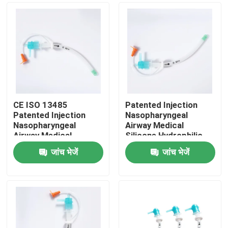
CE ISO 13485
Patented Injection
Patented Injection
Nasopharyngeal
Nasopharyngeal
Airway Medical
Airway Medical
Silicone Hydrophilic
Silicone Hydrophilic
coating CE ISO
जांच भेजें
जांच भेजें
coating OEM ODM
Certification
होम
उत्पाद
वीआर दिखाएँ