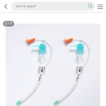
2
/
3