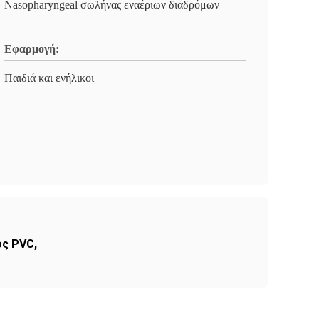
Nasopharyngeal σωλήνας εναέριων διαδρόμων
Εφαρμογή:
Παιδιά και ενήλικοι
ος PVC
,