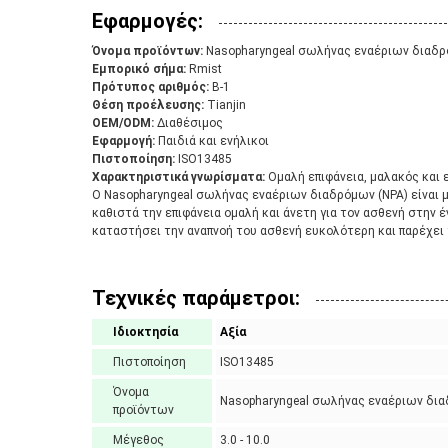
Εφαρμογές:
Όνομα προϊόντων:
Nasopharyngeal σωλήνας εναέριων διαδ
Εμπορικό σήμα:
Rmist
Πρότυπος αριθμός:
Β-1
Θέση προέλευσης:
Tianjin
OEM/ODM:
Διαθέσιμος
Εφαρμογή:
Παιδιά και ενήλικοι
Πιστοποίηση:
ISO13485
Χαρακτηριστικά γνωρίσματα:
Ομαλή επιφάνεια, μαλακός και 
Ο Nasopharyngeal σωλήνας εναέριων διαδρόμων (NPA) είναι μι
καθιστά την επιφάνεια ομαλή και άνετη για τον ασθενή στην 
καταστήσει την αναπνοή του ασθενή ευκολότερη και παρέχει τ
Τεχνικές παράμετροι:
Ιδιοκτησία
Αξία
Πιστοποίηση
ISO13485
Όνομα
Nasopharyngeal σωλήνας εναέριων δια
προϊόντων
Μέγεθος
3.0 - 10.0