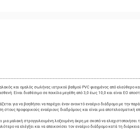
λακός και ομαλός σωλήνας ιατρικού βαθμού PVC φιαγμένος από ελεύθερο και
 ασθενή. Είναι διαθέσιμο σε ποικίλα μεγέθη από 3,0 έως 10,0 και είναι EO α
εται για να βοηθήσει να παρέχει έναν ανοικτό εναέριο διάδρομο με την παρ
η στους προφορικούς εναέριους διαδρόμους και είναι μια αποτελεσματική επ
μια μαλακή στρογγυλευμένη λοξευμένη άκρη με σκοπό να ελαχιστοποιήσει το
ότερο να ελέγξει και να απεικονίσει τον εναέριο διάδρομο κατά τη διάρκεια τ