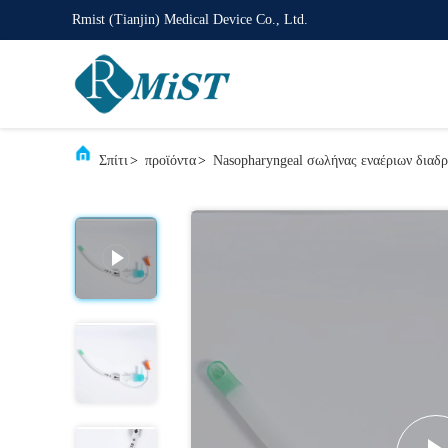
Rmist (Tianjin) Medical Device Co., Ltd.
Σπίτι
>
προϊόντα
>
Nasopharyngeal σωλήνας εναέριων διαδ