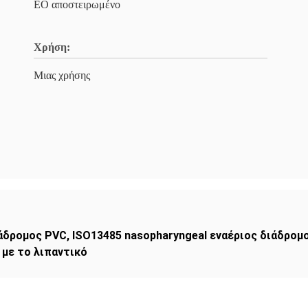
EO αποστειρωμένο
Χρήση:
Μιας χρήσης
ιάδρομος PVC
,
ISO13485 nasopharyngeal εναέριος διάδρομ
 με το λιπαντικό