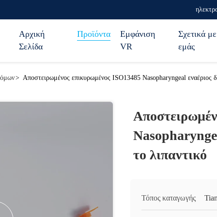
ηλεκτρο
Αρχική
Προϊόντα
Εμφάνιση
Σχετικά με
Σελίδα
VR
εμάς
ρόμων
>
Αποστειρωμένος επικυρωμένος ISO13485 Nasopharyngeal εναέριος δ
Αποστειρωμέν
Nasopharynge
το λιπαντικό
Τόπος καταγωγής
Tian