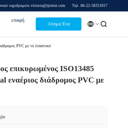
νικό ταχυδρομείο victoria@tjrmist.com
Τηλ. 86-22-58351817
επαφή


Αίτημα Ένα
απόσπασμα
ιάδρομος PVC με το λιπαντικό
ος επικυρωμένος ISO13485
al εναέριος διάδρομος PVC με
jin