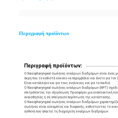
Περιγραφή προϊόντων
Περιγραφή προϊόντων:
Ο Nasopharyngeal σωλήνας εναέριων διαδρόμων είναι ένας μα
άκρη που το καθιστά εύκολο να παρεμβάλει και άνετο για τον
Είναι κατάλληλο και για τους ενηλίκους και για τα παιδιά.
Ο Nasopharyngeal σωλήνας εναέριων διαδρόμων (NPT) σχεδιάζ
επιτρέποντας την οξυγόνωση. Προσφέρει μια εναλλακτική λύσ
αναισθησίας ή σε επείγουσα περίπτωση της κατάστασης.
Ο Nasopharyngeal σωλήνας εναέριων διαδρόμων χαρακτηρίζει 
σωλήνας είναι εύκαμπτος και διαφανής, καθιστώντας το ευκολ
ασθενή που απαιτεί τη διαχείριση εναέριων διαδρόμων.