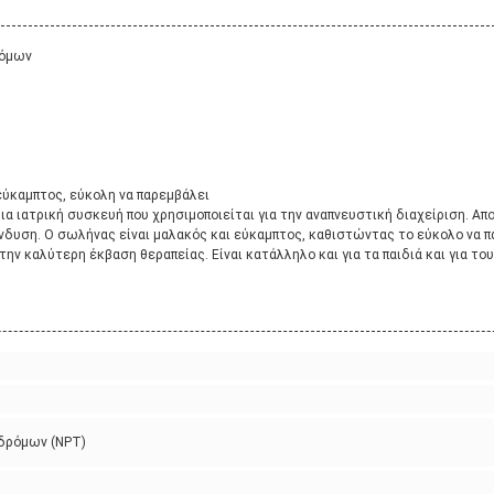
ρόμων
εύκαμπτος, εύκολη να παρεμβάλει
α ιατρική συσκευή που χρησιμοποιείται για την αναπνευστική διαχείριση. Απ
ένδυση. Ο σωλήνας είναι μαλακός και εύκαμπτος, καθιστώντας το εύκολο να π
ην καλύτερη έκβαση θεραπείας. Είναι κατάλληλο και για τα παιδιά και για του
δρόμων (NPT)