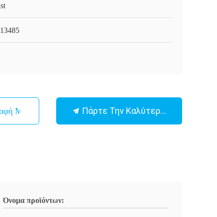
st
13485
Πάρτε Την Καλύτερη Τιμή
παφή Με
Όνομα προϊόντων: