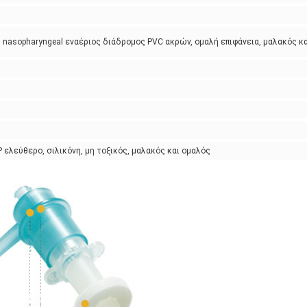
asopharyngeal εναέριος διάδρομος PVC ακρών, ομαλή επιφάνεια, μαλακός κα
ελεύθερο, σιλικόνη, μη τοξικός, μαλακός και ομαλός