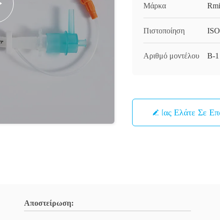
Μάρκα
Rmi
Πιστοποίηση
ISO
Αριθμό μοντέλου
Β-1
Μας Ελάτε Σε Ε
Αποστείρωση: