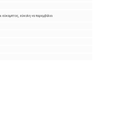
ι εύκαμπτος, εύκολη να παρεμβάλει