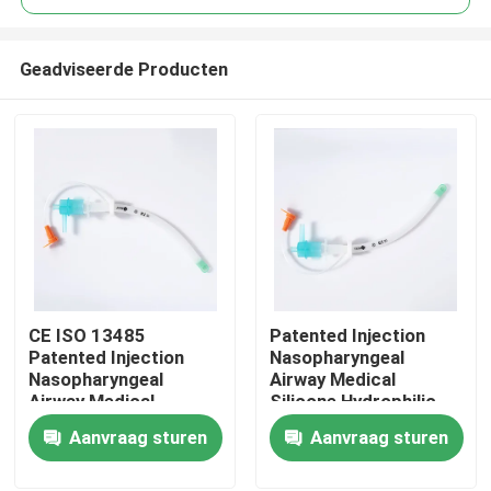
Geadviseerde Producten
CE ISO 13485
Patented Injection
Thuis
Patented Injection
Nasopharyngeal
Nasopharyngeal
Airway Medical
Airway Medical
Silicone Hydrophilic
Producten
Silicone Hydrophilic
coating CE ISO
Aanvraag sturen
Aanvraag sturen
coating OEM ODM
Certification
VR-show