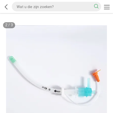
2
/
3