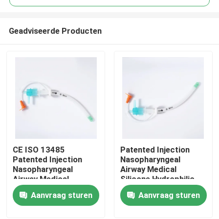
Geadviseerde Producten
CE ISO 13485
Patented Injection
Thuis
Patented Injection
Nasopharyngeal
Nasopharyngeal
Airway Medical
Airway Medical
Silicone Hydrophilic
Producten
Silicone Hydrophilic
coating CE ISO
Aanvraag sturen
Aanvraag sturen
coating OEM ODM
Certification
VR-show