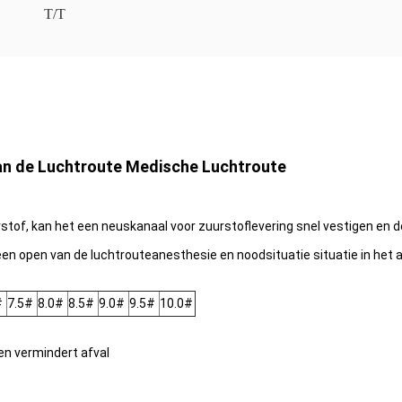
T/T
an de Luchtroute Medische Luchtroute
rstof, kan het een neuskanaal voor zuurstoflevering snel vestigen en
een open van
de
luchtrouteanesthesie en noodsituatie situatie in het 
#
7.5#
8.0#
8.5#
9.0#
9.5#
10.0#
en vermindert afval