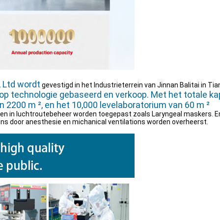
, Ltd wordt
gevestigd in het Industrieterrein van Jinnan Balitai in Tia
op technologie gebaseerd en verkoop. Met het totale kapi
n 2200 m ², en het 10,000 levelaboratorium van 60 m ²
en in luchtroutebeheer worden toegepast zoals Laryngeal maskers. En
ns door anesthesie en michanical ventilations worden overheerst.