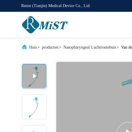
Rmist (Tianjin) Medical Device Co., Ltd.
Huis
>
producten
>
Nasopharyngeal Luchtroutebuis
>
Van de