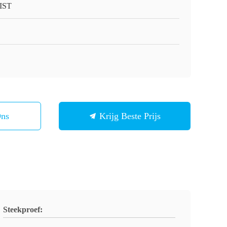
IST
Ons
Krijg Beste Prijs
Steekproef: