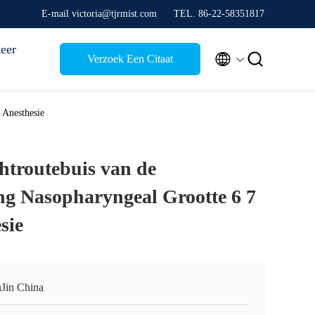
E-mail victoria@tjrmist.com
TEL. 86-22-58351817
eer


Verzoek Een Citaat
 Anesthesie
htroutebuis van de
ing Nasopharyngeal Grootte 6 7
sie
nJin China