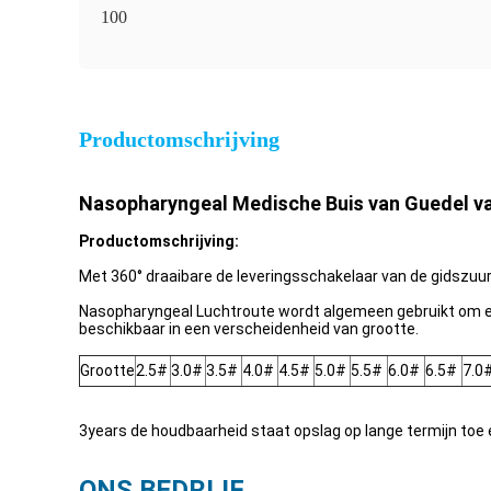
100
Productomschrijving
Nasopharyngeal Medische Buis van Guedel v
Productomschrijving:
Met 360° draaibare de leveringsschakelaar van de gidszuu
Nasopharyngeal Luchtroute wordt algemeen gebruikt om 
beschikbaar in een verscheidenheid van grootte.
Grootte
2.5#
3.0#
3.5#
4.0#
4.5#
5.0#
5.5#
6.0#
6.5#
7.0
3years de houdbaarheid staat opslag op lange termijn toe 
ONS BEDRIJF