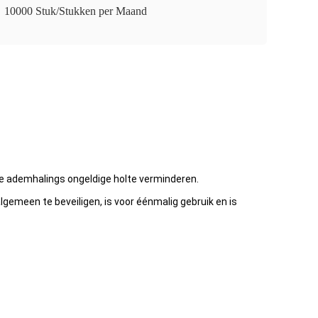
10000 Stuk/Stukken per Maand
 de ademhalings ongeldige
holte
verminderen
.
algemeen te beveiligen,
is voor éénmalig gebruik en is