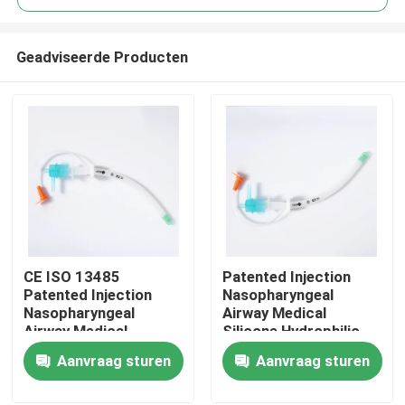
Geadviseerde Producten
CE ISO 13485
Patented Injection
Thuis
Patented Injection
Nasopharyngeal
Nasopharyngeal
Airway Medical
Airway Medical
Silicone Hydrophilic
Producten
Silicone Hydrophilic
coating CE ISO
Aanvraag sturen
Aanvraag sturen
coating OEM ODM
Certification
VR-show