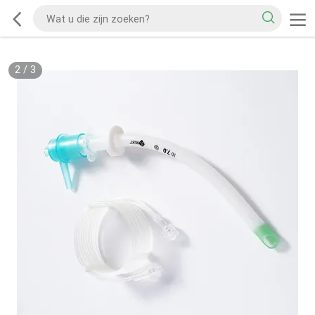
2
/
3